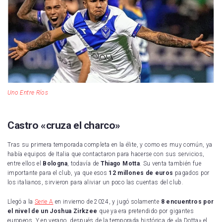
Uno Entre Ríos
Castro «cruza el charco»
Tras su primera temporada completa en la élite, y como es muy común, ya
había equipos de Italia que contactaron para hacerse con sus servicios,
entre ellos el
Bologna
, todavía de
Thiago Motta
. Su venta también fue
importante para el club, ya que esos
12 millones de euros
pagados por
los italianos, sirvieron para aliviar un poco las cuentas del club.
Llegó a la
Serie A
en invierno de 2024, y jugó solamente
8 encuentros por
el nivel de un Joshua Zirkzee
que ya era pretendido por gigantes
europeos. Y en verano, después de la temporada histórica de «la Dotta» el