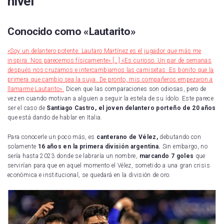
nivel
Conocido como «Lautarito»
«Soy un delantero potente. Lautaro Martínez es el jugador que más me
inspira. Nos parecemos físicamente» […] «Es curioso. Un par de semanas
después nos cruzamos e intercambiamos las camisetas. Es bonito que la
primera que cambio sea la suya. De pronto, mis compañeros empezaron a
llamarme Lautarito».
Dicen que las comparaciones son odiosas, pero de
vez en cuando motivan a alguien a seguir la estela de su ídolo. Este parece
ser el caso de
Santiago Castro, el joven delantero porteño de 20 años
que está dando de hablar en Italia.
Para conocerle un poco más, es
canterano de Vélez,
debutando con
solamente
16 años en la primera división argentina.
Sin embargo, no
sería hasta 2023 donde se labraría un nombre,
marcando 7 goles
que
servirían para que en aquel momento el Vélez, sometido a una gran crisis
económica e institucional, se quedará en la división de oro.