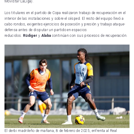
Movistar LaLiga).
Los titulares en el partido de Copa realizaron trabajo de recuperación en el
interior de las instalaciones y sobre el césped. El resto del equipo llevó a
cabo rondos, exigentes ejercicios de posesión y presión y trabajo ataque-
defensa antes de disputar un partido en espacios
reducidos.
Rüdiger
y
Alaba
continúan con sus procesos de recuperación.
El derbi madrileño de mañana, 8 de febrero de 2025, enfrenta al Real