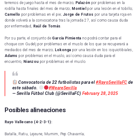
terrenos de juego hasta el mes de marzo;
Palazón
por problemas en la
rodilla hasta finales del mes de marzo;
Montiel
por una lesión en el tobillo;
Camello
por problemas en el pie;
Jorge de Frutos
por una tarjeta roja en
donde volverá a la convocatoria tras la jornada 27, así como causa duda
por enfermedad,
Raúl de Tomás
.
Por su parte, el conjunto de
García Pimienta
no podrá contar para el
choque con Gudelj por problemas en el muslo de los que se recuperará a
mediados del mes de marzo;
Lokonga
por una lesión en los isquiotibiales,
Adams
por problemas en el muslo, así como causa duda para el
encuentro,
Nianzou
por problemas en el muslo.
Convocatoria de 22 futbolistas para el
#RayoSevillaFC
de
este sábado.
#WeareSevilla
— Sevilla Fútbol Club (@SevillaFC)
February 28, 2025
Posibles alineaciones
Rayo Vallecano (4-2-3-1):
Batalla, Ratiu, Lejeune, Mumim, Pep Chavarría;