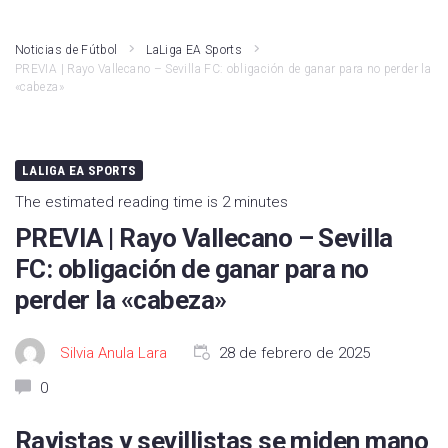
LaLiga Hypermotion
Athletic Club
Noticias de Fútbol
LaLiga EA Sports
PREVIA | Rayo Vallecano – Sevilla FC: obligación de ganar para no perder la
Liga F
Atlético de Madrid
«cabeza»
Primera RFEF
Real Madrid
Kings League
Rayo Vallecano
LALIGA EA SPORTS
The estimated reading time is 2 minutes
Fútbol Internacional
Valencia CF
PREVIA | Rayo Vallecano – Sevilla
Segunda RFEF
Girona FC
FC: obligación de ganar para no
FC Barcelona
perder la «cabeza»
Real Betis
Silvia Anula Lara
28 de febrero de 2025
Deportivo Alavés
0
CA Osasuna
Rayistas y sevillistas se miden mano