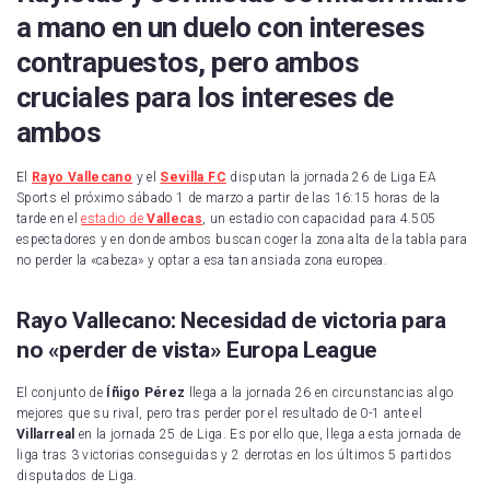
Real Sociedad
a mano en un duelo con intereses
UD Las Palmas
contrapuestos, pero ambos
cruciales para los intereses de
CD Leganés
ambos
Celta de Vigo
El
Rayo Vallecano
y el
Sevilla FC
disputan la jornada 26 de Liga EA
Getafe CF
Sports el próximo sábado 1 de marzo a partir de las 16:15 horas de la
tarde en el
estadio de
Vallecas
, un estadio con capacidad para 4.505
RCD Mallorca
espectadores y en donde ambos buscan coger la zona alta de la tabla para
no perder la «cabeza» y optar a esa tan ansiada zona europea.
Real Valladolid
Rayo Vallecano: Necesidad de victoria para
RCD Espanyol
no «perder de vista» Europa League
Sevilla FC
El conjunto de
Íñigo Pérez
llega a la jornada 26 en circunstancias algo
Villarreal CF
mejores que su rival, pero tras perder por el resultado de 0-1 ante el
Villarreal
en la jornada 25 de Liga. Es por ello que, llega a esta jornada de
liga tras 3 victorias conseguidas y 2 derrotas en los últimos 5 partidos
disputados de Liga.