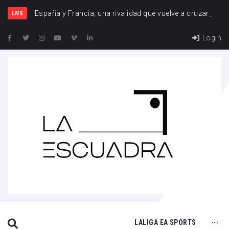
España y Francia, una rivalidad que vuelve a cruzarse
LIVE
Login
SEARCH THIS WEBSITE
LALIGA EA SPORTS
···