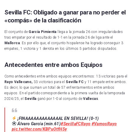
Sevilla FC: Obligado a ganar para no perder el
«compás» de la clasificación
El conjunto de
García Pimienta
llega a la jornada 26 con irregularidades
tras empatar por el resultado de 1-1 en la jornada 26 de liga ante el
Mallorca
. Es por ello que, el conjunto hispalense ha logrado conseguir 3
empates, 1 victoria y 1 derrota en los últimos 5 partidos disputados.
Antecedentes entre ambos Equipos
Como antecedentes entre ambos equipos encontramos: 13 victorias para el
Rayo Vallecano,
33 victorias para el
Sevilla FC
y 11 empate entre ambos.
Es decir, lo que suman un total de 57 enfrentamientos entre ambos
equipos. En el partido correspondiente a la primera vuelta de la temporada
2024/25, el
Sevilla
ganó por 1-0 al conjunto de
Vallecas
.
¡FINAAAAAAAAAAAAAL EN SEVILLA! (0-1)
Álvaro García (min.61)
#SevillaFCRayo
#VamosRayo
pic.twitter.com/KBPuOtfHSy