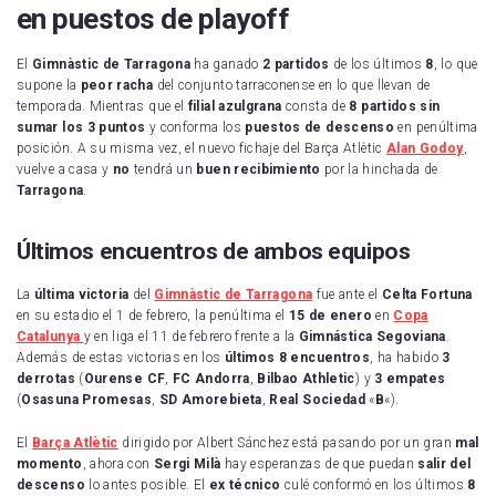
en puestos de playoff
El
Gimnàstic de Tarragona
ha ganado
2 partidos
de los últimos
8
, lo que
supone la
peor racha
del conjunto tarraconense en lo que llevan de
temporada. Mientras que el
filial azulgrana
consta de
8 partidos sin
sumar los 3 puntos
y conforma los
puestos de descenso
en penúltima
posición. A su misma vez, el nuevo fichaje del Barça Atlètic
Alan Godoy
,
vuelve a casa y
no
tendrá un
buen recibimiento
por la hinchada de
Tarragona
.
Últimos encuentros de ambos equipos
La
última victoria
del
Gimnàstic de Tarragona
fue ante el
Celta Fortuna
en su estadio el 1 de febrero, la penúltima el
15 de enero
en
Copa
Catalunya
y en liga el 11 de febrero frente a la
Gimnástica Segoviana
.
Además de estas victorias en los
últimos 8 encuentros
, ha habido
3
derrotas
(
Ourense
CF
,
FC
Andorra
,
Bilbao
Athletic
) y
3 empates
(
Osasuna
Promesas
,
SD
Amorebieta
,
Real
Sociedad
«
B
«).
El
Barça Atlètic
dirigido por Albert Sánchez está pasando por un gran
mal
momento
, ahora con
Sergi
Milà
hay esperanzas de que puedan
salir del
descenso
lo antes posible. El
ex técnico
culé conformó en los últimos
8