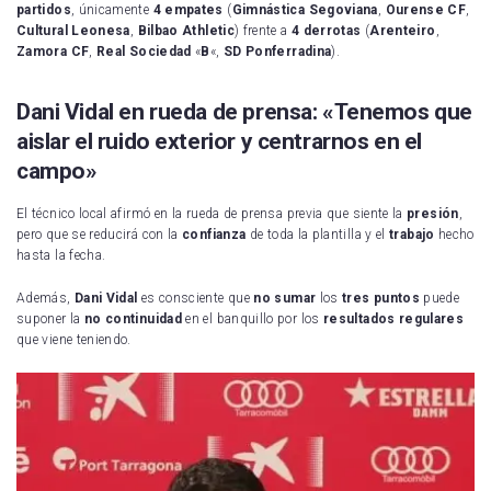
partidos
, únicamente
4 empates
(
Gimnástica
Segoviana
,
Ourense
CF
,
Cultural
Leonesa
,
Bilbao
Athletic
) frente a
4 derrotas
(
Arenteiro
,
Zamora
CF
,
Real
Sociedad
«
B
«,
SD
Ponferradina
).
Dani Vidal en rueda de prensa: «Tenemos que
aislar el ruido exterior y centrarnos en el
campo»
El técnico local afirmó en la rueda de prensa previa que siente la
presión
,
pero que se reducirá con la
confianza
de toda la plantilla y el
trabajo
hecho
hasta la fecha.
Además,
Dani Vidal
es consciente que
no sumar
los
tres
puntos
puede
suponer la
no continuidad
en el banquillo por los
resultados regulares
que viene teniendo.