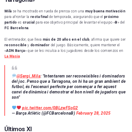
Milà
se ha mostrado en rueda de prensa con una
muy buena motivación
para afrontar la
recta
final
de temporada, asegurando que el
próximo
partido
es
crucial
para ese objetivo principal de levantar el equipo «
B
» del
FC Barcelona
.
El entrenador, que lleva
más de 20 años en el club
, afirma que quiere ser
reconocible
y
dominador
del juego. Básicamente, quiere mantener el
«
ADN Barça
» que se les inculca a los jugadores desde los comienzos en
La Masia
.
@Sergi_Mila
: "Intentarem ser reconeixibles i dominadors
del joc. Penso que a Tarragona, on hi ha un gran ambient de
futbol, és l'escenari perfecte per començar a fer aquest
canvi de dinàmica i demostrar el bon nivell de jugadors que
son"
pic.twitter.com/0BLzwFSoG2
— Barça Atlètic (@FCBarcelonaB)
February 28, 2025
Últimos XI