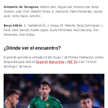
Gimnàstic de Tarragona
: Alberto Varo, Migue Leal, Antonio Leal, Borja
Granero, Joan Oriol, Roberto Torres, A. Gorostidi, Pablo Fernández, Jaume
Jardí, Víctor Narro, Antoñín.
Barça Atlètic
: A. Yaakobishvili, J. Anaya, M. Mbacke, Sergi Domínguez, L.
Farré, Aleix Garrido, Rubén López, Guille Fernández, Raúl Dacosta, Toni
Fernández, Alan Godoy.
¿Dónde ver el encuentro?
El partido que trae la Jornada 26 del Grupo 1 de Primera Federación, estará
disponible para verlo en
Esport3
,
Barça One
y
FEF TV
a las 19:45 el
domingo 2 de marzo.