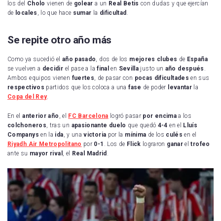
los del
Cholo
vienen de
golear
a un
Real
Betis
con dudas y que ejercían
de
locales
, lo que hace
sumar
la
dificultad
.
Se repite otro año más
Como ya sucedió el
año
pasado
, dos de los
mejores
clubes
de
España
se vuelven a
decidir
el pase a la
final
en
Sevilla
justo un
año
después
.
Ambos equipos vienen
fuertes
, de pasar con
pocas
dificultades
en sus
respectivos
partidos que los coloca a una
fase
de poder
levantar
la
Copa
del
Rey
.
En el
anterior
año
, el
FC Barcelona
logró pasar
por
encima
a los
colchoneros
, tras un
apasionante
duelo
que quedó
4-4
en el
Lluís
Companys
en la
ida
, y una
victoria
por la
mínima
de los
culés
en el
Riyadh Air Metropolitano
por
0-1
. Los de
Flick
lograron
ganar
el
trofeo
ante su
mayor
rival
, el
Real
Madrid
.