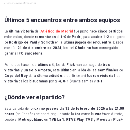
Fuente:
Dreamstime.com
Últimos 5 encuentros entre ambos equipos
La
última
victoria
del
Atlético de Madrid
fue justo hace
cinco
partidos
entre estos, donde
remontaron
el
1-0
de
Pedri
, para acabar
1-2
con goles
de
Rodrigo
de
Paul
y
Sorloth
en la
última
jugada
del
encuentro
. Desde
ese día,
21 de diciembre de 2024
, los del
Cholo
no
han conseguido
ganar
al
FC Barcelona
.
Por lo que hacen los
últimos 4
, los de
Flick
han conseguido
tres
victorias
y
un solo empate
, este
último
en la
ida
de las
semifinales
de
Copa
del
Rey
de la
última
edición
; a partir de ahí
fueron
victoria
tras
victoria
de los
blaugranas
por
2-4
,
0-1
(vuelta semis) y
3-1
.
¿Dónde ver el partido?
Este partido del
próximo jueves dia 12 de febrero de 2026 a las 21:00
horas
(en España) se podrá seguir tanto la
Ida
como la
vuelta
en directo,
desde el
Metropolitano
en
TVE La
1
,
RTVE
Play
,
TV3
y
Movistar
Plus+
.