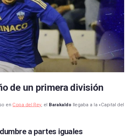
Espanyol
SD Huesca
la FC
FC Cartagena
rreal CF
Elche CF
RC Deportivo
ño de un primera división
rso en
Copa del Rey
, el
Barakaldo
llegaba a la «Capital del
idumbre a partes iguales