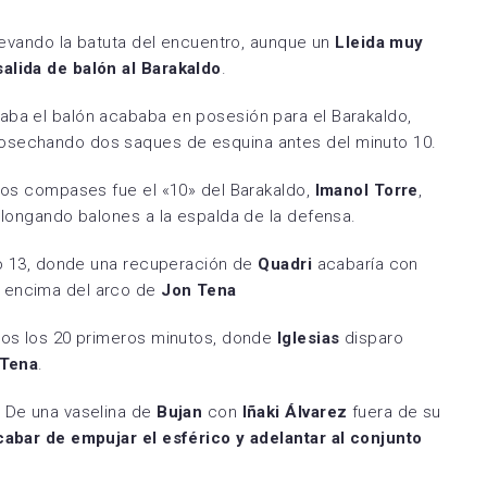
llevando la batuta del encuentro, aunque un
Lleida muy
salida de balón al Barakaldo
.
aba el balón acababa en posesión para el Barakaldo,
osechando dos saques de esquina antes del minuto 10.
eros compases fue el «10» del Barakaldo,
Imanol Torre
,
rolongando balones a la espalda de la defensa.
uto 13, donde una recuperación de
Quadri
acabaría con
r encima del arco de
Jon Tena
ados los 20 primeros minutos, donde
Iglesias
disparo
Tena
.
. De una vaselina de
Bujan
con
Iñaki Álvarez
fuera de su
cabar de empujar el esférico y adelantar al conjunto