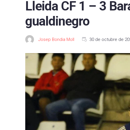
Lleida CF 1 – 3 Ba
FC B
gualdinegro
Real 
Depor
Josep Bondia Moll
30 de octubre de 20
CA O
Real
UD L
CD L
Celta
Getaf
RCD 
Real 