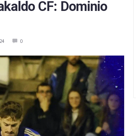
rakaldo CF: Dominio
arcelona
Levante UD
Levante UD
Betis
Racing de Ferrol
Levante Las Planas
tivo Alavés
Racing de Santander
Madrid CFF
24
0
sasuna
CD Mirandés
Real Betis Féminas
 Sociedad
Sporting de Huelva
Real Madrid
as Palmas
Villarreal CF B
Real Sociedad
eganés
CD Eldense
Sevilla FC
 de Vigo
SD Eibar
Sporting de Huelva
e CF
Albacete Balompié
Valencia CF
Mallorca
Burgos CF
Villarreal CF
Valladolid
Real Oviedo