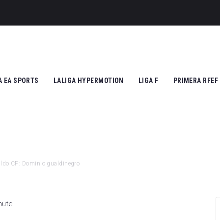
A EA SPORTS
LALIGA HYPERMOTION
LIGA F
PRIMERA RFEF
tic Club
Cádiz CF
Athletic Club
Grupo I
ico de Madrid
CD Tenerife
Atlético de Madrid
Grupo II
Madrid
Real Zaragoza
FC Barcelona
aldo CF: Dominio gualdinegro
 Vallecano
FC Andorra
SD Eibar
cia CF
UD Almería
Granada CF
nute
na FC
Granada CF
UD Granadilla