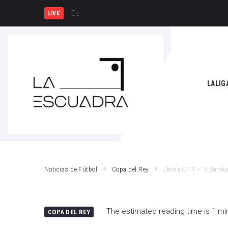
España y Francia, una rivalidad qu
LIVE
SEARCH THIS WEBSITE
LALIG
Athle
Atlét
Real 
Noticias de Fútbol
Copa del Rey
Lleida CF 1 – 3 Barak
Rayo
Valen
The estimated reading time is 1 mi
COPA DEL REY
Giro