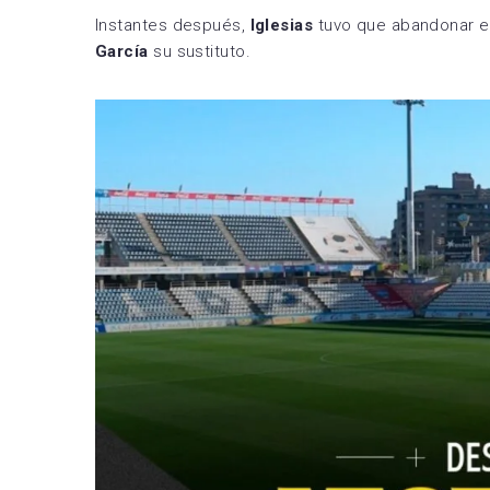
Instantes después,
Iglesias
tuvo que abandonar el
García
su sustituto.