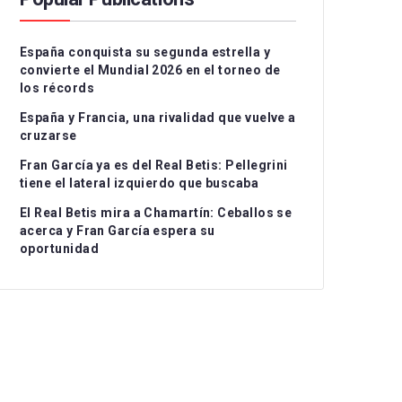
Serie A
CD Teruel
CD Alcoyano
España conquista su segunda estrella y
Ligue 1
CE Sabadell
CD Atlético Baleares
convierte el Mundial 2026 en el torneo de
los récords
UEFA Nations League
CF Fuenlabrada
CD Castellón
Grupo I
España y Francia, una rivalidad que vuelve a
Rayo Majadahonda
CF Intercity
Grupo II
cruzarse
Fran García ya es del Real Betis: Pellegrini
CA Osasuna B
Atlético de Madrid B
Grupo III
tiene el lateral izquierdo que buscaba
FC Barcelona Atlètic
Recreativo Granada
El Real Betis mira a Chamartín: Ceballos se
acerca y Fran García espera su
Gimnastic de
Córdoba CF
oportunidad
Tarragona
Linares Deportivo
RC Celta Fortuna
Málaga CF
Real Sociedad CF B
Recreativo de Huelva
Real Unión Club
Real Madrid Castilla