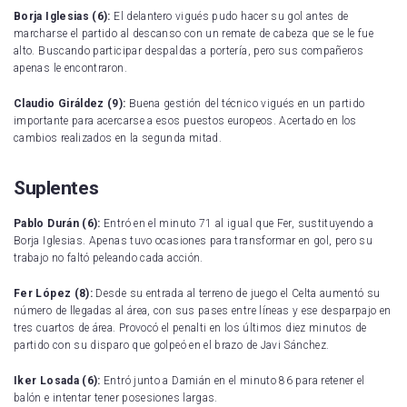
Borja Iglesias (6):
El delantero vigués pudo hacer su gol antes de
marcharse el partido al descanso con un remate de cabeza que se le fue
alto. Buscando participar despaldas a portería, pero sus compañeros
apenas le encontraron.
Claudio Giráldez (9):
Buena gestión del técnico vigués en un partido
importante para acercarse a esos puestos europeos. Acertado en los
cambios realizados en la segunda mitad.
Suplentes
Pablo Durán (6):
Entró en el minuto 71 al igual que Fer, sustituyendo a
Borja Iglesias. Apenas tuvo ocasiones para transformar en gol, pero su
trabajo no faltó peleando cada acción.
Fer López (8):
Desde su entrada al terreno de juego el Celta aumentó su
número de llegadas al área, con sus pases entre líneas y ese desparpajo en
tres cuartos de área. Provocó el penalti en los últimos diez minutos de
partido con su disparo que golpeó en el brazo de Javi Sánchez.
Iker Losada (6):
Entró junto a Damián en el minuto 86 para retener el
balón e intentar tener posesiones largas.