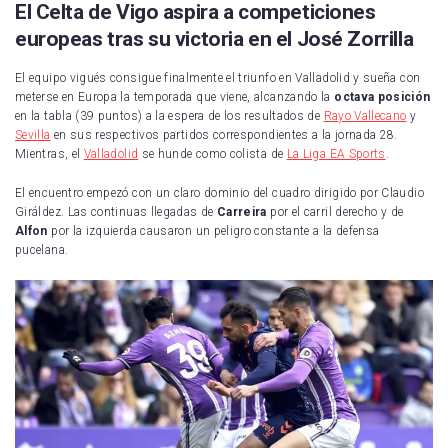
El Celta de Vigo aspira a competiciones
europeas
tras su victoria en el José Zorrilla
El equipo vigués consigue finalmente el triunfo en Valladolid y sueña con
meterse en Europa la temporada que viene, alcanzando la
octava posición
en la tabla (39 puntos) a la espera de los resultados de
Rayo Vallecano
y
Sevilla
en sus respectivos partidos correspondientes a la jornada 28.
Mientras, el
Valladolid
se hunde como colista de
La Liga EA Sports
.
El encuentro empezó con un claro dominio del cuadro dirigido por Claudio
Giráldez. Las continuas llegadas de
Carreira
por el carril derecho y de
Alfon
por la izquierda causaron un peligro constante a la defensa
pucelana.