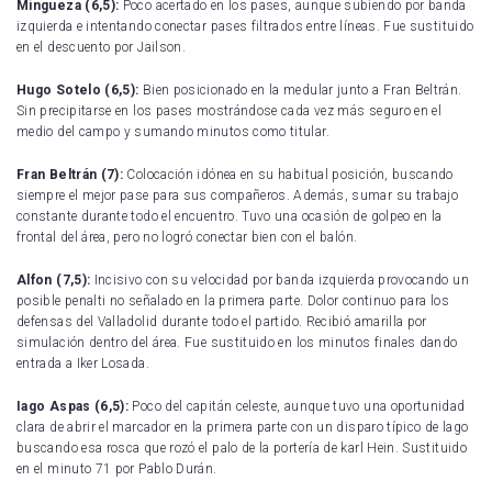
Mingueza (6,5):
Poco acertado en los pases, aunque subiendo por banda
izquierda e intentando conectar pases filtrados entre líneas. Fue sustituido
en el descuento por Jailson.
Hugo Sotelo (6,5):
Bien posicionado en la medular junto a Fran Beltrán.
Sin precipitarse en los pases mostrándose cada vez más seguro en el
medio del campo y sumando minutos como titular.
Fran Beltrán (7):
Colocación idónea en su habitual posición, buscando
siempre el mejor pase para sus compañeros. Además, sumar su trabajo
constante durante todo el encuentro. Tuvo una ocasión de golpeo en la
frontal del área, pero no logró conectar bien con el balón.
Alfon (7,5):
Incisivo con su velocidad por banda izquierda provocando un
posible penalti no señalado en la primera parte. Dolor continuo para los
defensas del Valladolid durante todo el partido. Recibió amarilla por
simulación dentro del área. Fue sustituido en los minutos finales dando
entrada a Iker Losada.
Iago Aspas (6,5):
Poco del capitán celeste, aunque tuvo una oportunidad
clara de abrir el marcador en la primera parte con un disparo típico de lago
buscando esa rosca que rozó el palo de la portería de karl Hein. Sustituido
en el minuto 71 por Pablo Durán.