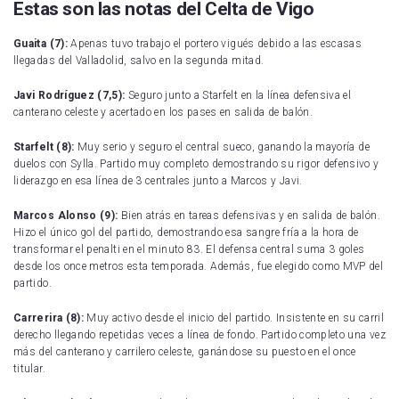
Estas son las notas del Celta de Vigo
Guaita (7):
Apenas tuvo trabajo el portero vigués debido a las escasas
llegadas del Valladolid, salvo en la segunda mitad.
Javi Rodríguez (7,5):
Seguro junto a Starfelt en la línea defensiva el
canterano celeste y acertado en los pases en salida de balón.
Starfelt (8):
Muy serio y seguro el central sueco, ganando la mayoría de
duelos con Sylla. Partido muy completo demostrando su rigor defensivo y
liderazgo en esa línea de 3 centrales junto a Marcos y Javi.
Marcos Alonso (9):
Bien atrás en tareas defensivas y en salida de balón.
Hizo el único gol del partido, demostrando esa sangre fría a la hora de
transformar el penalti en el minuto 83. El defensa central suma 3 goles
desde los once metros esta temporada. Además, fue elegido como MVP del
partido.
Carrerira (8):
Muy activo desde el inicio del partido. Insistente en su carril
derecho llegando repetidas veces a línea de fondo. Partido completo una vez
más del canterano y carrilero celeste, ganándose su puesto en el once
titular.