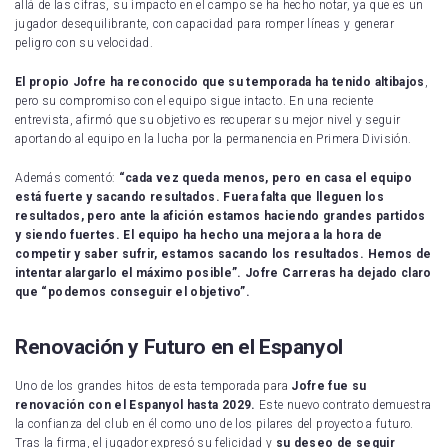
allá de las cifras, su impacto en el campo se ha hecho notar, ya que es un
jugador desequilibrante, con capacidad para romper líneas y generar
peligro con su velocidad.
El propio Jofre ha reconocido que su temporada ha tenido altibajos
,
pero su compromiso con el equipo sigue intacto. En una reciente
entrevista, afirmó que su objetivo es recuperar su mejor nivel y seguir
aportando al equipo en la lucha por la permanencia en Primera División.
Además comentó:
“cada vez queda menos, pero en casa el equipo
está fuerte y sacando resultados. Fuera falta que lleguen los
resultados, pero ante la afición estamos haciendo grandes partidos
y siendo fuertes. El equipo ha hecho una mejora a la hora de
competir y saber sufrir, estamos sacando los resultados. Hemos de
intentar alargarlo el máximo posible”. Jofre Carreras ha dejado claro
que “podemos conseguir el objetivo”.
Renovación y Futuro en el Espanyol
Uno de los grandes hitos de esta temporada para
Jofre fue su
renovación con el Espanyol hasta 2029.
Este nuevo contrato demuestra
la confianza del club en él como uno de los pilares del proyecto a futuro.
Tras la firma, el jugador expresó su felicidad y
su deseo de seguir