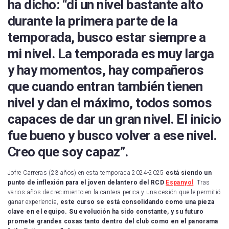
ha dicho: “di un nivel bastante alto
Real Sociedad
durante la primera parte de la
UD Las Palmas
temporada, busco estar siempre a
CD Leganés
mi nivel. La temporada es muy larga
Celta de Vigo
y hay momentos, hay compañeros
que cuando entran también tienen
Getafe CF
nivel y dan el máximo, todos somos
RCD Mallorca
capaces de dar un gran nivel. El inicio
Real Valladolid
fue bueno y busco volver a ese nivel.
RCD Espanyol
Creo que soy capaz”.
Sevilla FC
Jofre Carreras (23 años) en esta temporada 2024-2025
está siendo un
punto de inflexión para
el joven delantero del RCD
Espanyol
. Tras
Villarreal CF
varios años de crecimiento en la cantera perica y una cesión que le permitió
ganar experiencia,
este curso se está consolidando como una pieza
clave en el equipo. Su evolución ha sido constante, y su futuro
promete grandes cosas tanto dentro del club como en el panorama