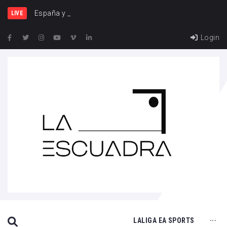
España y Francia, un
LIVE
Login
SEARCH THIS WEBSITE
LALIGA EA SPORTS
···