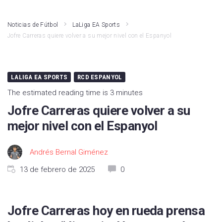
Athletic Club
LaLiga Hypermotion
Noticias de Fútbol
LaLiga EA Sports
Jofre Carreras quiere volver a su mejor nivel con el Espanyol
Atlético de Madrid
Liga F
Real Madrid
Primera RFEF
LALIGA EA SPORTS
RCD ESPANYOL
Rayo Vallecano
Kings League
The estimated reading time is 3 minutes
Valencia CF
Fútbol Internacional
Jofre Carreras quiere volver a su
Girona FC
Segunda RFEF
mejor nivel con el Espanyol
FC Barcelona
Andrés Bernal Giménez
Real Betis
13 de febrero de 2025
0
Deportivo Alavés
CA Osasuna
Jofre Carreras hoy en rueda prensa