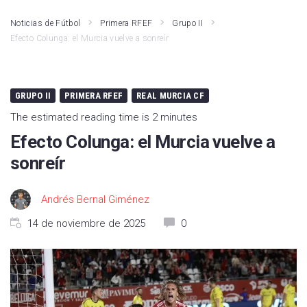
Noticias de Fútbol
Primera RFEF
Grupo II
Efecto Colunga: el Murcia vuelve a sonreír
GRUPO II
PRIMERA RFEF
REAL MURCIA CF
The estimated reading time is 2 minutes
Efecto Colunga: el Murcia vuelve a
sonreír
Andrés Bernal Giménez
14 de noviembre de 2025
0