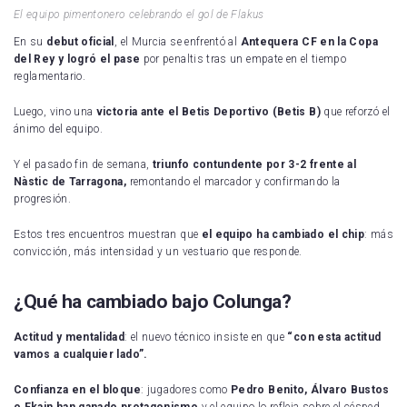
El equipo pimentonero celebrando el gol de Flakus
En su
debut oficial
, el Murcia se enfrentó al
Antequera CF en la Copa
del Rey y logró el pase
por penaltis tras un empate en el tiempo
reglamentario.
Luego, vino una
victoria ante el Betis Deportivo (Betis B)
que reforzó el
ánimo del equipo.
Y el pasado fin de semana,
triunfo contundente por 3-2 frente al
Nàstic de Tarragona,
remontando el marcador y confirmando la
progresión.
Estos tres encuentros muestran que
el equipo ha cambiado el chip
: más
convicción, más intensidad y un vestuario que responde.
¿Qué ha cambiado bajo Colunga?
Actitud y mentalidad
: el nuevo técnico insiste en que
“con esta actitud
vamos a cualquier lado”.
Confianza en el bloque
: jugadores como
Pedro Benito, Álvaro Bustos
o Ekain han ganado protagonismo
y el equipo lo refleja sobre el césped.