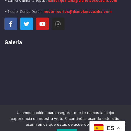
– Daniel Quintana Tejada:
daniel.quintana@diariolaescuadra.com
– Néstor Cortés Durán:
nestor.cortes@diariolaescuadra.com
Galería
Usamos cookies para asegurar que te damos la mejor
experiencia en nuestra web. Si continúas usando este sitio,
asumiremos que estás de acuerdo con ello.
ES
DIARIO LA ESCUADRA ©2024 . All rights reserved