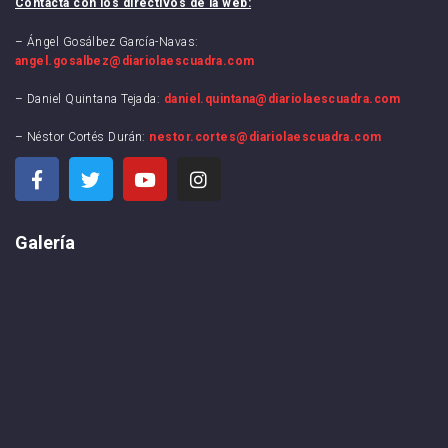
Contacta con los directivos de la web:
– Ángel Gosálbez García-Navas:
angel.gosalbez@diariolaescuadra.com
– Daniel Quintana Tejada:
daniel.quintana@diariolaescuadra.com
– Néstor Cortés Durán:
nestor.cortes@diariolaescuadra.com
Galería