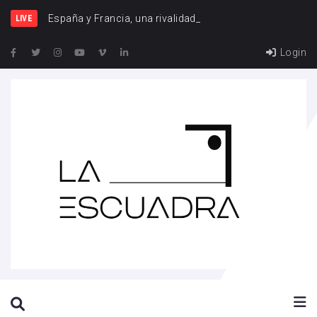
España y Francia, una rivalidad que vuelve a cruzars
LIVE
Login
SEARCH THIS WEBSITE