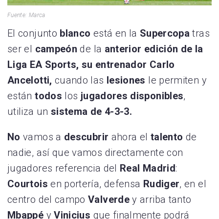
Fuente: Marca
El conjunto
blanco
está en la
Supercopa
tras
ser el
campeón
de la
anterior edición de la
Liga EA Sports, su entrenador Carlo
Ancelotti,
cuando las
lesiones
le permiten y
están
todos
los
jugadores disponibles
,
utiliza un
sistema de 4-3-3.
No
vamos a
descubrir
ahora el
talento
de
nadie, así que vamos directamente con
jugadores referencia del
Real Madrid
:
Courtois
en portería, defensa
Rudiger
, en el
centro del campo
Valverde
y arriba tanto
Mbappé
y
Vinicius
que finalmente podrá