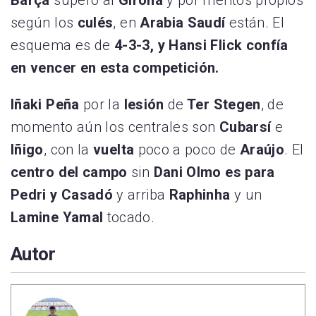
Barça
superó al
Girona
y por méritos propios
según los
culés
, en
Arabia Saudí
están. El
esquema es de
4-3-3, y Hansi Flick confía
en vencer en esta competición.
Iñaki Peña
por la
lesión
de
Ter Stegen
, de
momento aún los centrales son
Cubarsí
e
Iñigo
, con la
vuelta
poco a poco de
Araújo
. El
centro del campo
sin
Dani Olmo es para
Pedri y Casadó
y arriba
Raphinha
y un
Lamine Yamal
tocado.
Autor