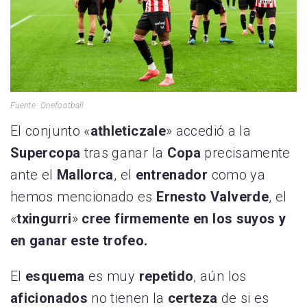
Fuente: Onefootball
El conjunto «
athleticzale
» accedió a la
Supercopa
tras ganar la
Copa
precisamente
ante el
Mallorca
, el
entrenador
como ya
hemos mencionado es
Ernesto Valverde
, el
«
txingurri
»
cree firmemente en los suyos y
en ganar este trofeo.
El
esquema
es muy
repetido
, aún los
aficionados
no tienen la
certeza
de si es