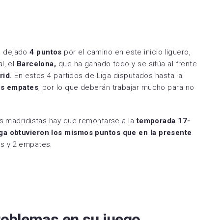
Espanyol
SD Huesca
la FC
FC Cartagena
rreal CF
Elche CF
a dejado
4 puntos
por el camino en este inicio liguero,
l, el
Barcelona,
que ha ganado todo y se sitúa al frente
RC Deportivo
rid.
En estos 4 partidos de Liga disputados hasta la
dos empates
, por lo que deberán trabajar mucho para no
os madridistas hay que remontarse a la
temporada 17-
iga obtuvieron los mismos puntos que en la presente
ias y 2 empates.
oblemas en su juego