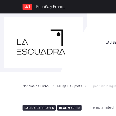
España y Francia, una rivalidad que
LIVE
SEARCH THIS WEBSITE
LALIG
Athle
Atlét
Real 
Noticias de Fútbol
LaLiga EA Sports
El peor inicio lig
Rayo
Valen
The estimated r
LALIGA EA SPORTS
REAL MADRID
Giro