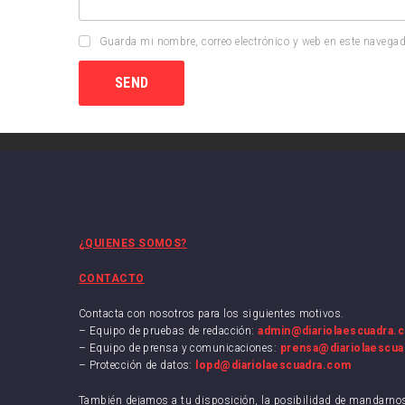
Guarda mi nombre, correo electrónico y web en este navegad
¿QUIENES SOMOS?
CONTACTO
Contacta con nosotros para los siguientes motivos.
– Equipo de pruebas de redacción:
admin@diariolaescuadra.
– Equipo de prensa y comunicaciones:
prensa@diariolaescu
– Protección de datos:
lopd@diariolaescuadra.com
También dejamos a tu disposición, la posibilidad de mandarn