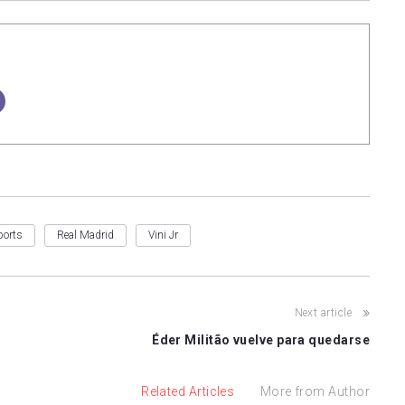
ports
Real Madrid
Vini Jr
Next article
Éder Militão vuelve para quedarse
Related Articles
More from Author