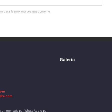
or para la próxima vez que comente.
Galería
com
adra.com
os un mensaje por WhatsApp o por