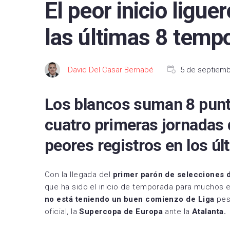
El peor inicio ligue
FC B
las últimas 8 temp
Real 
Depor
David Del Casar Bernabé
5 de septiemb
CA O
Real
Los blancos suman 8 punto
UD L
cuatro primeras jornadas
CD L
peores registros en los ú
Celta
Con la llegada del
primer parón de selecciones 
Getaf
que ha sido el inicio de temporada para muchos 
RCD 
no está teniendo un buen comienzo de Liga
pes
oficial, la
Supercopa de Europa
ante la
Atalanta.
Real 