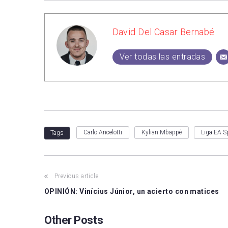
David Del Casar Bernabé
Ver todas las entradas
Carlo Ancelotti
Kylian Mbappé
Liga EA S
Tags
Previous article
OPINIÓN: Vinícius Júnior, un acierto con matices
Other Posts