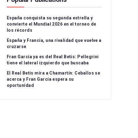
Serie A
CD Teruel
CD Alcoyano
España conquista su segunda estrella y
Ligue 1
CE Sabadell
CD Atlético Baleares
convierte el Mundial 2026 en el torneo de
los récords
UEFA Nations League
CF Fuenlabrada
CD Castellón
Grupo I
España y Francia, una rivalidad que vuelve a
Rayo Majadahonda
CF Intercity
Grupo II
cruzarse
Fran García ya es del Real Betis: Pellegrini
CA Osasuna B
Atlético de Madrid B
Grupo III
tiene el lateral izquierdo que buscaba
FC Barcelona Atlètic
Recreativo Granada
El Real Betis mira a Chamartín: Ceballos se
acerca y Fran García espera su
Gimnastic de
Córdoba CF
oportunidad
Tarragona
Linares Deportivo
RC Celta Fortuna
Málaga CF
Real Sociedad CF B
Recreativo de Huelva
Real Unión Club
Real Madrid Castilla