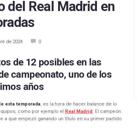
ro del Real Madrid en
arcelona
Levante UD
Levante UD
oradas
Betis
Racing de Ferrol
Levante Las Planas
tivo Alavés
Racing de Santander
Madrid CFF
re de 2024
0
sasuna
CD Mirandés
Real Betis Féminas
 Sociedad
Sporting de Huelva
Real Madrid
s de 12 posibles en las
as Palmas
Villarreal CF B
Real Sociedad
 de campeonato, uno de los
eganés
CD Eldense
Sevilla FC
ltimos años
 de Vigo
SD Eibar
Sporting de Huelva
de esta temporada
, es la hora de hacer balance de lo
e CF
Albacete Balompié
Valencia CF
equipos, como por ejemplo el
Real Madrid
. El campeón
Mallorca
Burgos CF
Villarreal CF
e a que empezó ganando un título en su primer partido
Valladolid
Real Oviedo