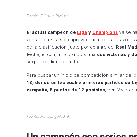
RCD 
Fuente: Editorial Puskas
Sevil
Villa
El actual campeón de
Liga
y
Champions
ya se h
ventaja que ha sido aprovechada por su mayor riva
de la clasificación, justo por delante del
Real Mad
fecha, el conjunto blanco suma
dos victorias y 
seguir perdiendo puntos.
Para buscar un inicio de competición similar de l
18, donde en los cuatro primeros partidos de L
campaña, 8 puntos de 12 posibles
, con 2 victor
Fuente: Managing Madrid
Un campeón con serios pr