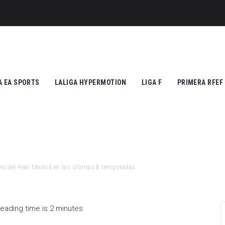
A EA SPORTS
LALIGA HYPERMOTION
LIGA F
PRIMERA RFEF
tic Club
Cádiz CF
Athletic Club
Grupo I
ico de Madrid
CD Tenerife
Atlético de Madrid
Grupo II
Madrid
Real Zaragoza
FC Barcelona
uero del Real Madrid en las últimas 8 temporadas
 Vallecano
FC Andorra
SD Eibar
cia CF
UD Almería
Granada CF
eading time is 2 minutes
na FC
Granada CF
UD Granadilla