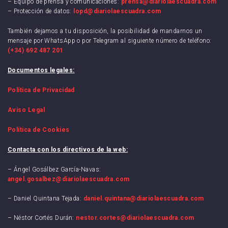
– Equipo de prensa y comunicaciones:
prensa@diariolaescuadra.com
– Protección de datos:
lopd@diariolaescuadra.com
También dejamos a tu disposición, la posibilidad de mandarnos un
mensaje por WhatsApp o por Telegram al siguiente número de teléfono:
(+34) 692 487 201
Documentos legales:
Política de Privacidad
Aviso Legal
Política de Cookies
Contacta con los directivos de la web:
– Ángel Gosálbez García-Navas:
angel.gosalbez@diariolaescuadra.com
– Daniel Quintana Tejada:
daniel.quintana@diariolaescuadra.com
– Néstor Cortés Durán:
nestor.cortes@diariolaescuadra.com