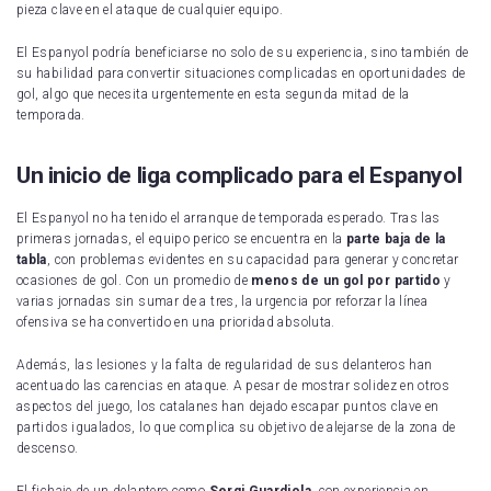
pieza clave en el ataque de cualquier equipo.
El Espanyol podría beneficiarse no solo de su experiencia, sino también de
su habilidad para convertir situaciones complicadas en oportunidades de
gol, algo que necesita urgentemente en esta segunda mitad de la
temporada.
Un inicio de liga complicado para el Espanyol
El Espanyol no ha tenido el arranque de temporada esperado. Tras las
primeras jornadas, el equipo perico se encuentra en la
parte baja de la
tabla
, con problemas evidentes en su capacidad para generar y concretar
ocasiones de gol. Con un promedio de
menos de un gol por partido
y
varias jornadas sin sumar de a tres, la urgencia por reforzar la línea
ofensiva se ha convertido en una prioridad absoluta.
Además, las lesiones y la falta de regularidad de sus delanteros han
acentuado las carencias en ataque. A pesar de mostrar solidez en otros
aspectos del juego, los catalanes han dejado escapar puntos clave en
partidos igualados, lo que complica su objetivo de alejarse de la zona de
descenso.
El fichaje de un delantero como
Sergi Guardiola
, con experiencia en