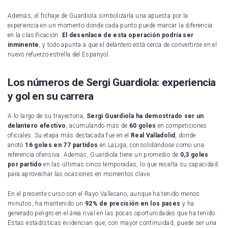
Además, el fichaje de Guardiola simbolizaría una apuesta por la
experiencia en un momento donde cada punto puede marcar la diferencia
en la clasificación.
El desenlace de esta operación podría ser
inminente
, y todo apunta a que el delantero está cerca de convertirse en el
nuevo refuerzo estrella del Espanyol.
Los números de Sergi Guardiola: experiencia
y gol en su carrera
A lo largo de su trayectoria,
Sergi Guardiola ha demostrado ser un
delantero efectivo
, acumulando más de
60 goles
en competiciones
oficiales. Su etapa más destacada fue en el
Real Valladolid
, donde
anotó
16 goles en 77 partidos
en LaLiga, consolidándose como una
referencia ofensiva. Además, Guardiola tiene un promedio de
0,3 goles
por partido
en las últimas cinco temporadas, lo que resalta su capacidad
para aprovechar las ocasiones en momentos clave.
En el presente curso con el Rayo Vallecano, aunque ha tenido menos
minutos, ha mantenido un
92% de precisión en los pases
y ha
generado peligro en el área rival en las pocas oportunidades que ha tenido.
Estas estadísticas evidencian que, con mayor continuidad, puede ser una