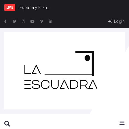
España y Francia, una rivalid
LIVE
Login
SEARCH THIS WEBSITE