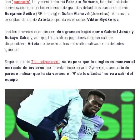
Los
‘gunners’
, tal y como informa
Fabrizio Romano
, habrían iniciado
conversaciones con los entornos de grandes delanteros europeos como
Benjamin Šeško
(RB Leipzig) o
Dušan Vlahović
(Juventus). Aun así, la
prioridad de los de
Arteta
en punta es el sueco
Viktor Gyökeres
.
Los londinenses cuentan con
dos grandes bajas como Gabriel Jesús y
Bukayo Saka
, y, aunque tenga otros jugadores de gran calibre
disponibles,
Arteta
no tiene muchas más alternativas en la delantera
‘gunner’.
Según el diario
The Independent
,
se espera que los ingleses muevan el
mercado de invierno
por intentar incorporar a Gyökeres, aunque
todo
parece indicar que hasta verano el ‘9’ de los
‘Leões’
no va a salir del
equipo
.