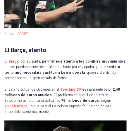
Fuente:
SPORT
El Barça, atento
El
Barça
, por su parte,
permanece atento a los posibles movimientos
que se puedan ejercer de aquí en adelante por el jugador, ya que
tarde o
temprano necesitará sustituir a Lewandowski
, quien a día de hoy
permanece en un gran estado de forma.
El salario actual de Gyökeres en el
Sporting CP
es realmente bajo:
2,40
millones de euros anuales
. El problema es que el delantero de
Estocolmo tiene un valor actual de
75 millones de euros
, según
Transfermarkt
, lo que para el Barcelona supondría una opción casi
imposible económicamente.