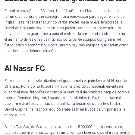
El portero español de 33 años, tras 12 años en el Manchester United,
terminó su contrato sin conseguir una renovación para seguir en el club
inglés. Tras haber transcurrido varios meses de la nueva temporada, a
David de Gea cada vez le salen más pretendientes para conseguir sus
servicios como guardameta para el resto de la temporada, sobre todo tras
el aumento de lesiones de muchos porteros de equipos con gran nivel
futbolístico o económico. Ahora mismo hay tres equipos que parten como
favoritos para fichar al español.
Al Nassr
FC
El primero de los pretendientes del guardameta español es el Al Nassr de
Cristiano Ronaldo. El fútbol en Arabia ha crecido considerablemente en
cuanto al nivel futbolístico como a la cantidad de nombres propios como el
mismo Ronaldo, Neymar, Laporte, Mané, Milinkovic-Savic, etc. Además de
querer mejorar todavía más su plantilla, la lesión de su portero titular,
David Ospina, ha hecho al equipo árabe salir en busca de un portero a la
agencia libre.
Según
The Sun
, de Gea ha rechazado cobrar 500.000 libras semanales,
debido a que ni él ni su pareja, Edurne, ven con buenos ojos el irse a vivir al