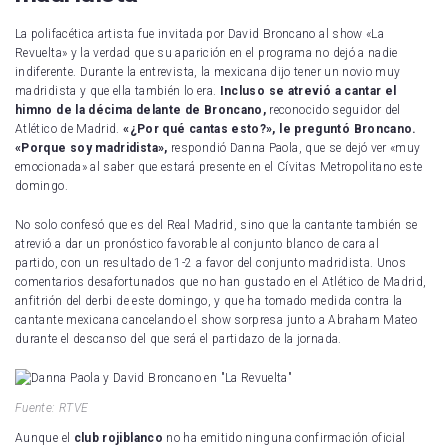
La polifacética artista fue invitada por David Broncano al show «La
Revuelta» y la verdad que su aparición en el programa no dejó a nadie
indiferente. Durante la entrevista, la mexicana dijo tener un novio muy
madridista y que ella también lo era.
Incluso se atrevió a cantar el
himno de la décima delante de Broncano,
reconocido seguidor del
Atlético de Madrid.
«¿Por qué cantas esto?», le preguntó Broncano.
«Porque soy madridista»,
respondió Danna Paola, que se dejó ver «muy
emocionada» al saber que estará presente en el Cívitas Metropolitano este
domingo.
No solo confesó que es del Real Madrid, sino que la cantante también se
atrevió a dar un pronóstico favorable al conjunto blanco de cara al
partido, con un resultado de 1-2 a favor del conjunto madridista. Unos
comentarios desafortunados que no han gustado en el Atlético de Madrid,
anfitrión del derbi de este domingo, y que ha tomado medida contra la
cantante mexicana cancelando el show sorpresa junto a Abraham Mateo
durante el descanso del que será el partidazo de la jornada.
Fuente: RTVE
Aunque el
club rojiblanco
no ha emitido ninguna confirmación oficial