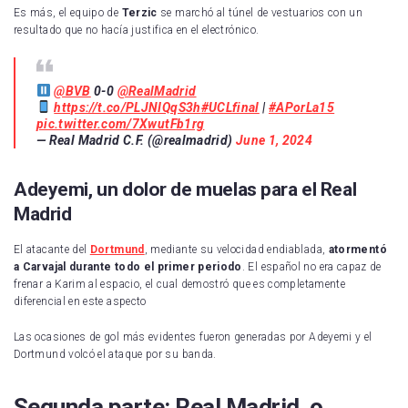
Es más, el equipo de
Terzic
se marchó al túnel de vestuarios con un
resultado que no hacía justifica en el electrónico.
@BVB
0-0
@RealMadrid
https://t.co/PLJNIQqS3h
#UCLfinal
|
#APorLa15
pic.twitter.com/7XwutFb1rg
— Real Madrid C.F. (@realmadrid)
June 1, 2024
Adeyemi, un dolor de muelas para el Real
Madrid
El atacante del
Dortmund
, mediante su velocidad endiablada,
atormentó
a Carvajal durante todo el primer periodo
. El español no era capaz de
frenar a Karim al espacio, el cual demostró que es completamente
diferencial en este aspecto
Las ocasiones de gol más evidentes fueron generadas por Adeyemi y el
Dortmund volcó el ataque por su banda.
Segunda parte: Real Madrid, o