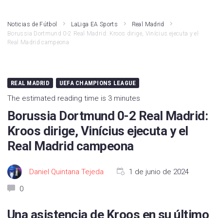
LaLiga Hypermotion
Athletic Club
Noticias de Fútbol
LaLiga EA Sports
Real Madrid
Borussia Dortmund 0-2 Real Madrid: Kroos dirige, Vinícius ejecuta y el
Liga F
Atlético de Madrid
Real Madrid campeona
Primera RFEF
Real Madrid
Kings League
Rayo Vallecano
REAL MADRID
UEFA CHAMPIONS LEAGUE
The estimated reading time is 3 minutes
Fútbol Internacional
Valencia CF
Borussia Dortmund 0-2 Real Madrid:
Segunda RFEF
Girona FC
Kroos dirige, Vinícius ejecuta y el
FC Barcelona
Real Madrid campeona
Real Betis
Daniel Quintana Tejeda
1 de junio de 2024
Deportivo Alavés
0
CA Osasuna
Una asistencia de Kroos en su último