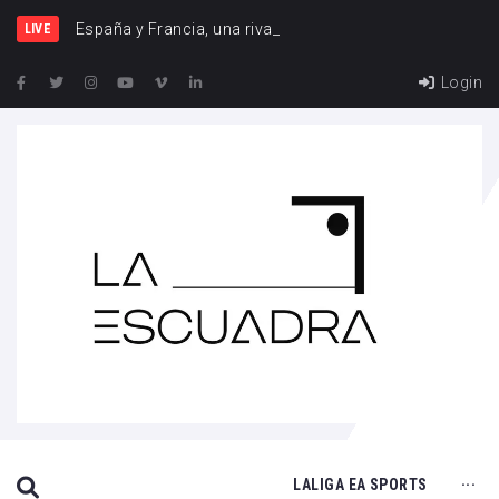
España y Francia, una rivalidad que
LIVE
Login
SEARCH THIS WEBSITE
LALIGA EA SPORTS
···