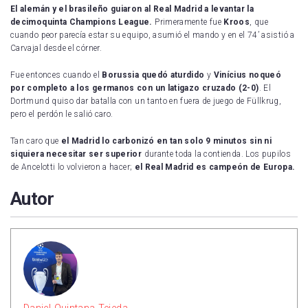
El alemán y el brasileño guiaron al Real Madrid a levantar la
decimoquinta Champions League.
Primeramente fue
Kroos
, que
cuando peor parecía estar su equipo, asumió el mando y en el 74’ asistió a
Carvajal desde el córner.
Fue entonces cuando el
Borussia quedó aturdido
y
Vinícius noqueó
por completo a los germanos con un latigazo cruzado (2-0)
. El
Dortmund quiso dar batalla con un tanto en fuera de juego de Füllkrug,
pero el perdón le salió caro.
Tan caro que
el Madrid lo carbonizó en tan solo 9 minutos sin ni
siquiera necesitar ser superior
durante toda la contienda. Los pupilos
de Ancelotti lo volvieron a hacer;
el Real Madrid es campeón de Europa.
Autor