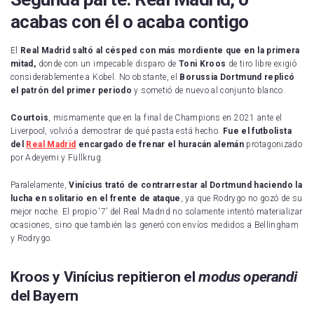
acabas con él o acaba contigo
El
Real Madrid saltó al césped con más mordiente que en la primera
mitad,
donde con un impecable disparo de
Toni Kroos
de tiro libre exigió
considerablemente a Kobel. No obstante, el
Borussia Dortmund replicó
el patrón del primer periodo
y sometió de nuevo al conjunto blanco.
Courtois
, mismamente que en la final de Champions en 2021 ante el
Liverpool, volvió a demostrar de qué pasta está hecho.
Fue el futbolista
del
Real Madrid
encargado de frenar el huracán alemán
protagonizado
por Adeyemi y Füllkrug.
Paralelamente,
Vinícius trató de contrarrestar al Dortmund haciendo la
lucha en solitario en el frente de ataque
, ya que Rodrygo no gozó de su
mejor noche. El propio ‘7’ del Real Madrid no solamente intentó materializar
ocasiones, sino que también las generó con envíos medidos a Bellingham
y Rodrygo.
Kroos y Vinícius repitieron el
modus operandi
del Bayern