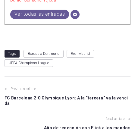
Daniel Quintana Tejeda
Ver todas las entradas
Borussia Dortmund
Real Madrid
Tags
UEFA Champions League
Previous article
FC Barcelona 2-0 Olympique Lyon: A la “tercera” va la venci
da
Next article
Año de redención con Flick a los mandos