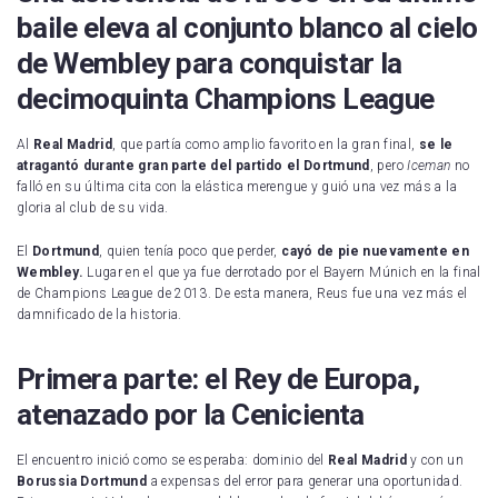
Real Sociedad
baile eleva al conjunto blanco al cielo
UD Las Palmas
de Wembley para conquistar la
decimoquinta Champions League
CD Leganés
Celta de Vigo
Al
Real Madrid
, que partía como amplio favorito en la gran final,
se le
atragantó durante gran parte del partido el Dortmund
, pero
Iceman
no
Getafe CF
falló en su última cita con la elástica merengue y guió una vez más a la
gloria al club de su vida.
RCD Mallorca
El
Dortmund
, quien tenía poco que perder,
cayó de pie nuevamente en
Wembley.
Lugar en el que ya fue derrotado por el Bayern Múnich en la final
Real Valladolid
de Champions League de 2013. De esta manera, Reus fue una vez más el
damnificado de la historia.
RCD Espanyol
Sevilla FC
Primera parte: el Rey de Europa,
atenazado por la Cenicienta
Villarreal CF
El encuentro inició como se esperaba: dominio del
Real Madrid
y con un
Borussia
Dortmund
a expensas del error para generar una oportunidad.