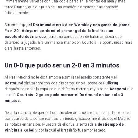
Primeramente Valverde con una doble pared en la frontal del área y más
tarde Brandt, que dispuso de una ocasión clamorosa que concretó
fatídicamente.
Sin embargo,
el Dortmund aterrizó en Wembley con ganas de jarana.
En el
20’
,
Adeyemi perdonó el primer gol de la final tras un
excelente desmarque
, pero una conducción de balón ansiosa que
deterioró la jugada. Era un mano a mano con Courtois, la oportunidad más
clara hasta entonces.
Un 0-0 que pudo ser un 2-0 en 3 minutos
Al Real Madrid no le dio tiempo a asimilar el asedio constante y el
Dortmund
olió sangre con dos disparos: uno al poste de
Fullkrug
después de ganar la espalda a la defensa merengue y otro de
Adeyemi
que
repelió
Courtois
.
2 goles pudo marcar el Dortmund en tan solo 3
minutos.
De esta manera, despertó el cuadro alemán, que crecía en el partido con el
transcurso de la contienda tras un inicio grisáceo mientras que el Madrid
se notaba en tensión. Muestra de ello fue la
entrada a destiempo de
Vinícius a Kobel
y por la cual el brasileño fue amonestado.