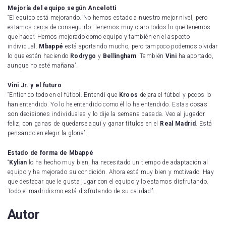
Mejoría del equipo según Ancelotti
“El equipo está mejorando. No hemos estado a nuestro mejor nivel, pero
estamos cerca de conseguirlo. Tenemos muy claro todos lo que tenemos
que hacer. Hemos mejorado como equipo y también en el aspecto
individual.
Mbappé
está aportando mucho, pero tampoco podemos olvidar
lo que están haciendo
Rodrygo
y
Bellingham
. También
Vini
ha aportado,
aunque no esté mañana”.
Vini Jr. y el futuro
“Entiendo todo en el fútbol. Entendí que
Kroos
dejara el fútbol y pocos lo
han entendido. Yo lo he entendido como él lo ha entendido. Estas cosas
son decisiones individuales y lo dije la semana pasada. Veo al jugador
feliz, con ganas de quedarse aquí y ganar títulos en el
Real Madrid
. Está
pensando en elegir la gloria”.
Estado de forma de Mbappé
“
Kylian
lo ha hecho muy bien, ha necesitado un tiempo de adaptación al
equipo y ha mejorado su condición. Ahora está muy bien y motivado. Hay
que destacar que le gusta jugar con el equipo y lo estamos disfrutando.
Todo el madridismo está disfrutando de su calidad”.
Autor