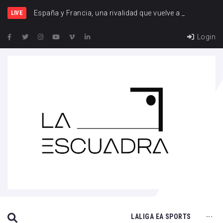
España y Francia, una rivalidad que vuelve a cruzarse
LIVE
Login
SEARCH THIS WEBSITE
LALIGA EA SPORTS
···