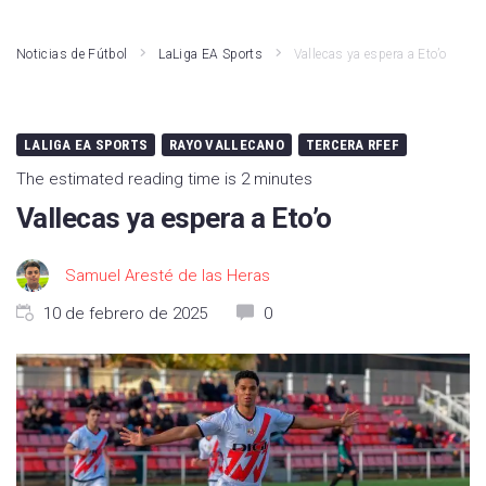
Athletic Club
LaLiga Hypermotion
Noticias de Fútbol
LaLiga EA Sports
Vallecas ya espera a Eto’o
Atlético de Madrid
Liga F
Real Madrid
Primera RFEF
LALIGA EA SPORTS
RAYO VALLECANO
TERCERA RFEF
Rayo Vallecano
Kings League
The estimated reading time is 2 minutes
Vallecas ya espera a Eto’o
Valencia CF
Fútbol Internacional
Girona FC
Segunda RFEF
Samuel Aresté de las Heras
FC Barcelona
10 de febrero de 2025
0
Real Betis
Deportivo Alavés
CA Osasuna