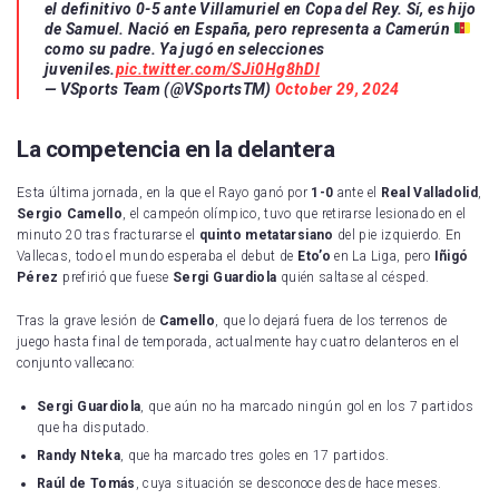
el definitivo 0-5 ante Villamuriel en Copa del Rey. Sí, es hijo
de Samuel. Nació en España, pero representa a Camerún
como su padre. Ya jugó en selecciones
juveniles.
pic.twitter.com/SJi0Hg8hDl
— VSports Team (@VSportsTM)
October 29, 2024
La competencia en la delantera
Esta última jornada, en la que el Rayo ganó por
1-0
ante el
Real Valladolid
,
Sergio Camello
, el campeón olímpico, tuvo que retirarse lesionado en el
minuto 20 tras fracturarse el
quinto metatarsiano
del pie izquierdo. En
Vallecas, todo el mundo esperaba el debut de
Eto’o
en La Liga, pero
Iñigó
Pérez
prefirió que fuese
Sergi Guardiola
quién saltase al césped.
Tras la grave lesión de
Camello
, que lo dejará fuera de los terrenos de
juego hasta final de temporada, actualmente hay cuatro delanteros en el
conjunto vallecano:
Sergi Guardiola
, que aún no ha marcado ningún gol en los 7 partidos
que ha disputado.
Randy Nteka
, que ha marcado tres goles en 17 partidos.
Raúl de Tomás
, cuya situación se desconoce desde hace meses.