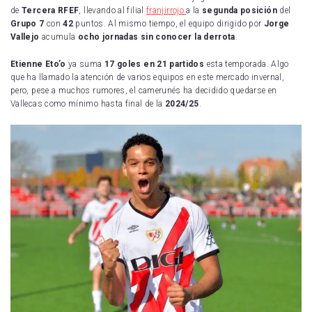
de
Tercera RFEF
, llevando al filial
franjirrojo
a la
segunda posición
del
Grupo 7
con
42
puntos. Al mismo tiempo, el equipo dirigido por
Jorge
Vallejo
acumula
ocho jornadas sin conocer la derrota
.
Etienne Eto’o
ya suma
17 goles en 21 partidos
esta temporada. Algo
que ha llamado la atención de varios equipos en este mercado invernal,
pero, pese a muchos rumores, el camerunés ha decidido quedarse en
Vallecas como mínimo hasta final de la
2024/25
.