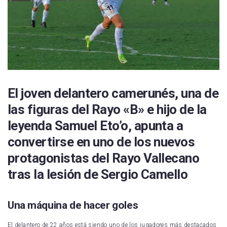
Real Sociedad
UD Las Palmas
CD Leganés
Celta de Vigo
Getafe CF
El joven delantero camerunés, una de
RCD Mallorca
las figuras del Rayo «B» e hijo de la
leyenda Samuel Eto’o, apunta a
Real Valladolid
convertirse en uno de los nuevos
RCD Espanyol
protagonistas del Rayo Vallecano
Sevilla FC
tras la lesión de Sergio Camello
Villarreal CF
Una máquina de hacer goles
El delantero de 22 años está siendo uno de los jugadores más destacados