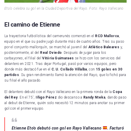
Eto’o celebra su gol en la Ciudad Deportiva del Rayo. Foto: Rayo Vallecano
El camino de Etienne
La trayectoria futbolística del camerunés comenzó en el
RCD Mallorca
,
equipo en el que su padre jugó durante más de cuatro años. Tras su paso
por el conjunto mallorquín, se marchó al juvenil del
Atlético Baleares
y,
posteriormente, al del
Real Oviedo
. Después de jugar para los
carbayones, el filial del
Vitória Guimaraes
se hizo con los servicios del
delantero en 2021. Tras dejar Portugal, pasó por varios equipos, pero
donde más destacó fue en el
C.U. Collado Villalba
, con
15 goles en 30
partidos
. Su gran rendimiento llamó la atención del Rayo, que lo fichó para
su filial el año pasado.
El delantero debutó con el Rayo Vallecano en la primera ronda de la
Copa
del Rey
. En el 75′,
Iñigo Pérez
dio descanso a
Randy Nteka
, dando paso
al debut de Etienne, quién solo necesitó 12 minutos para anotar su primer
gol con el primer equipo.
Etienne Eto'o debutó con gol en Rayo Vallecano
. Facturó