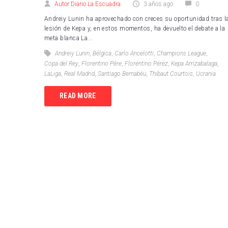
Autor Diario La Escuadra
3 años ago
0
RCD 
Andreiy Lunin ha aprovechado con creces su oportunidad tras l
lesión de Kepa y, en estos momentos, ha devuelto el debate a la
Sevil
meta blanca La...
Villa
Andreiy Lunin
,
Bélgica
,
Carlo Ancelotti
,
Champions League
,
Copa del Rey
,
Florentino Pére
,
Florentino Pérez
,
Kepa Arrizabalaga
,
LaLiga
,
Real Madrid
,
Santiago Bernabéu
,
Thibaut Courtois
,
Ucrania
READ MORE