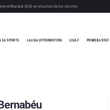
A EA SPORTS
LALIGA HYPERMOTION
LIGA F
PRIMERA RFEF
tic Club
Cádiz CF
Athletic Club
Grupo I
ico de Madrid
CD Tenerife
Atlético de Madrid
Grupo II
Madrid
Real Zaragoza
FC Barcelona
 Vallecano
FC Andorra
SD Eibar
cia CF
UD Almería
Granada CF
 Bernabéu
na FC
Granada CF
UD Granadilla