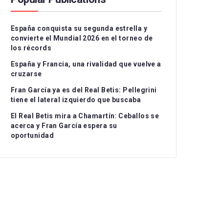
Serie A
CD Teruel
CD Alcoyano
España conquista su segunda estrella y
Ligue 1
CE Sabadell
CD Atlético Baleares
convierte el Mundial 2026 en el torneo de
los récords
UEFA Nations League
CF Fuenlabrada
CD Castellón
Grupo I
España y Francia, una rivalidad que vuelve a
Rayo Majadahonda
CF Intercity
Grupo II
cruzarse
Fran García ya es del Real Betis: Pellegrini
CA Osasuna B
Atlético de Madrid B
Grupo III
tiene el lateral izquierdo que buscaba
FC Barcelona Atlètic
Recreativo Granada
El Real Betis mira a Chamartín: Ceballos se
acerca y Fran García espera su
Gimnastic de
Córdoba CF
oportunidad
Tarragona
Linares Deportivo
RC Celta Fortuna
Málaga CF
Real Sociedad CF B
Recreativo de Huelva
Real Unión Club
Real Madrid Castilla