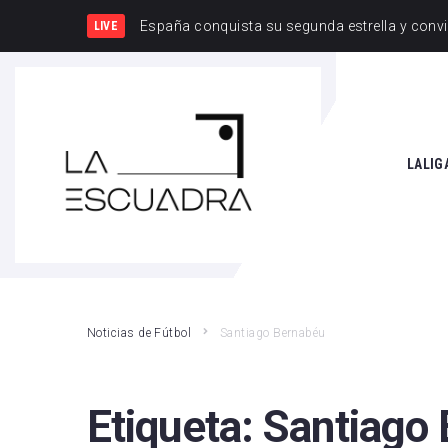
España y
LIVE
SEARCH THIS WEBSITE
LALIG
Athle
Atlét
Real 
Noticias de Fútbol
Santiago Bernabéu
Rayo
Valen
Etiqueta:
Santiago
Giro