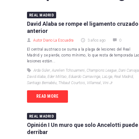
FC B
REAL MADRID
Real 
David Alaba se rompe el ligamento cruzado
anterior
Depor
Autor Diario La Escuadra
3 años ago
0
CA O
El central austriaco se suma a la plaga de lesiones del Real
Madrid y se pierde, como mínimo, lo que resta de temporada La
Real
lesiones están...
UD L
Arda Güler
,
Aurelien Tchouameni
,
Champions League
,
Dani Carvaja
David Alaba
,
Eder Militao
,
Eduardo Camavinga
,
LaLiga
,
Real Madrid
,
CD L
Santiago Bernabéu
,
Thibaut Courtois
,
Villarreal
,
Vini Jr
Celta
READ MORE
Getaf
REAL MADRID
RCD 
Opinión I Un muro que solo Ancelotti puede
derribar
Real 