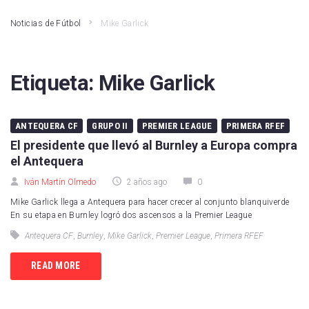
Noticias de Fútbol
Mike Garlick
Etiqueta:
Mike Garlick
ANTEQUERA CF
GRUPO II
PREMIER LEAGUE
PRIMERA RFEF
El presidente que llevó al Burnley a Europa compra
el Antequera
Iván Martín Olmedo
2 años ago
0
Mike Garlick llega a Antequera para hacer crecer al conjunto blanquiverde
En su etapa en Burnley logró dos ascensos a la Premier League
Antequera CF
,
Burnley
,
Mike Garlick
,
Premier League
,
Primera RFEF
READ MORE