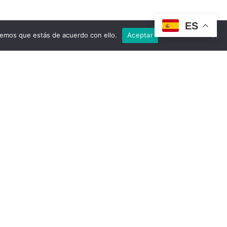
ES
remos que estás de acuerdo con ello.
Aceptar