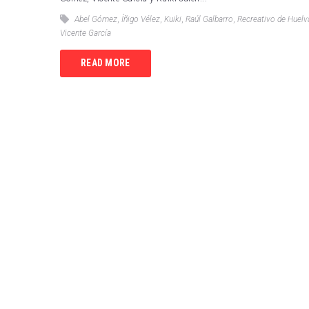
RCD 
Abel Gómez
,
Íñigo Vélez
,
Kuiki
,
Raúl Galbarro
,
Recreativo de Huelv
Vicente García
Sevil
READ MORE
Villa