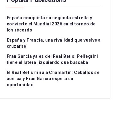
Serie A
CD Teruel
CD Alcoyano
España conquista su segunda estrella y
Ligue 1
CE Sabadell
CD Atlético Baleares
convierte el Mundial 2026 en el torneo de
los récords
UEFA Nations League
CF Fuenlabrada
CD Castellón
Grupo I
España y Francia, una rivalidad que vuelve a
Rayo Majadahonda
CF Intercity
Grupo II
cruzarse
Fran García ya es del Real Betis: Pellegrini
CA Osasuna B
Atlético de Madrid B
Grupo III
tiene el lateral izquierdo que buscaba
FC Barcelona Atlètic
Recreativo Granada
El Real Betis mira a Chamartín: Ceballos se
acerca y Fran García espera su
Gimnastic de
Córdoba CF
oportunidad
Tarragona
Linares Deportivo
RC Celta Fortuna
Málaga CF
Real Sociedad CF B
Recreativo de Huelva
Real Unión Club
Real Madrid Castilla