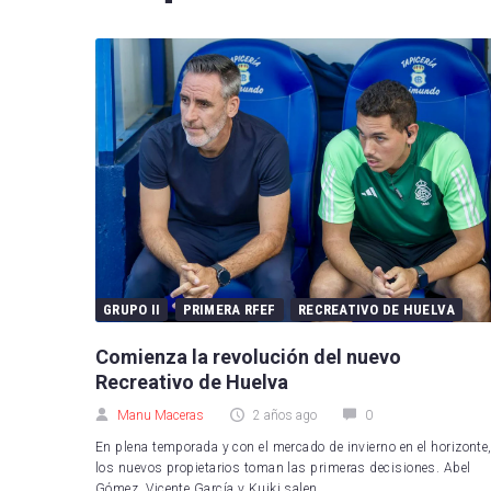
FC B
Real 
Depor
CA O
Real
UD L
CD L
GRUPO II
PRIMERA RFEF
RECREATIVO DE HUELVA
Celta
Comienza la revolución del nuevo
Getaf
Recreativo de Huelva
Manu Maceras
2 años ago
0
RCD 
En plena temporada y con el mercado de invierno en el horizonte
Real 
los nuevos propietarios toman las primeras decisiones. Abel
Gómez, Vicente García y Kuiki salen...