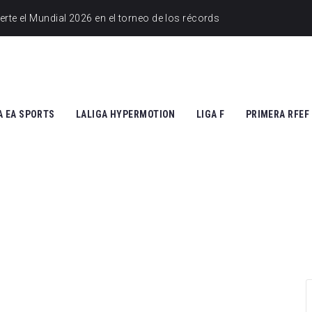
A EA SPORTS
LALIGA HYPERMOTION
LIGA F
PRIMERA RFEF
tic Club
Cádiz CF
Athletic Club
Grupo I
ico de Madrid
CD Tenerife
Atlético de Madrid
Grupo II
Madrid
Real Zaragoza
FC Barcelona
 Vallecano
FC Andorra
SD Eibar
cia CF
UD Almería
Granada CF
na FC
Granada CF
UD Granadilla