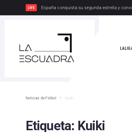
España y
LIVE
SEARCH THIS WEBSITE
LALIG
Athle
Atlét
Real 
Noticias de Fútbol
Kuiki
Rayo
Valen
Etiqueta:
Kuiki
Giro