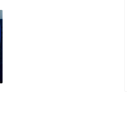
arcelona
Levante UD
Levante UD
Betis
Racing de Ferrol
Levante Las Planas
tivo Alavés
Racing de Santander
Madrid CFF
sasuna
CD Mirandés
Real Betis Féminas
 Sociedad
Sporting de Huelva
Real Madrid
as Palmas
Villarreal CF B
Real Sociedad
eganés
CD Eldense
Sevilla FC
 de Vigo
SD Eibar
Sporting de Huelva
e CF
Albacete Balompié
Valencia CF
Mallorca
Burgos CF
Villarreal CF
,
Valladolid
Real Oviedo