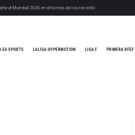
A EA SPORTS
LALIGA HYPERMOTION
LIGA F
PRIMERA RFEF
tic Club
Cádiz CF
Athletic Club
Grupo I
ico de Madrid
CD Tenerife
Atlético de Madrid
Grupo II
Madrid
Real Zaragoza
FC Barcelona
 Vallecano
FC Andorra
SD Eibar
cia CF
UD Almería
Granada CF
na FC
Granada CF
UD Granadilla