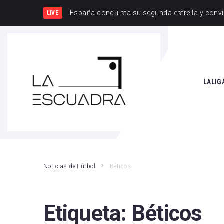
España
LIVE
SEARCH THIS WEBSITE
LALIG
Athle
Atlét
Real 
Noticias de Fútbol
Béticos
Rayo
Valen
Etiqueta:
Béticos
Giro