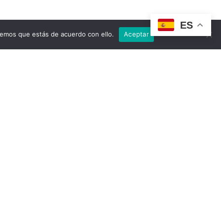
ES
remos que estás de acuerdo con ello.
Aceptar