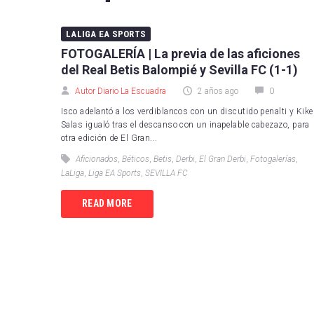
FC B
LALIGA EA SPORTS
Real 
FOTOGALERÍA | La previa de las aficiones
del Real Betis Balompié y Sevilla FC (1-1)
Depor
Autor Diario La Escuadra
2 años ago
0
CA O
Isco adelantó a los verdiblancos con un discutido penalti y Kike
Salas igualó tras el descanso con un inapelable cabezazo, para
Real
otra edición de El Gran...
UD L
Aficionados
,
Béticos
,
Betis
,
Derbi
,
El Gran Derbi
,
Fotogalerías
,
LaLiga
,
Liga EA Sports
,
SEVILLA FC
CD L
READ MORE
Celta
Getaf
RCD 
Real 