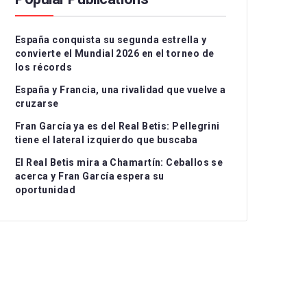
Serie A
CD Teruel
CD Alcoyano
España conquista su segunda estrella y
Ligue 1
CE Sabadell
CD Atlético Baleares
convierte el Mundial 2026 en el torneo de
los récords
UEFA Nations League
CF Fuenlabrada
CD Castellón
I
España y Francia, una rivalidad que vuelve a
Rayo Majadahonda
CF Intercity
II
cruzarse
Fran García ya es del Real Betis: Pellegrini
CA Osasuna B
Atlético de Madrid B
II
tiene el lateral izquierdo que buscaba
FC Barcelona Atlètic
Recreativo Granada
El Real Betis mira a Chamartín: Ceballos se
acerca y Fran García espera su
Gimnastic de
Córdoba CF
oportunidad
Tarragona
Linares Deportivo
RC Celta Fortuna
Málaga CF
Real Sociedad CF B
Recreativo de Huelva
Real Unión Club
Real Madrid Castilla