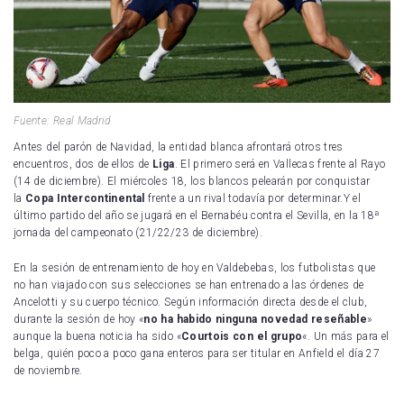
Fuente: Real Madrid
Antes del parón de Navidad, la entidad blanca afrontará otros tres
encuentros, dos de ellos de
Liga
. El primero será en Vallecas frente al Rayo
(14 de diciembre). El miércoles 18, los blancos pelearán por conquistar
la
Copa Intercontinental
frente a un rival todavía por determinar.Y el
último partido del año se jugará en el Bernabéu contra el Sevilla, en la 18ª
jornada del campeonato (21/22/23 de diciembre).
En la sesión de entrenamiento de hoy en Valdebebas, los futbolistas que
no han viajado con sus selecciones se han entrenado a las órdenes de
Ancelotti y su cuerpo técnico. Según información directa desde el club,
durante la sesión de hoy «
no ha habido ninguna novedad reseñable
»
aunque la buena noticia ha sido «
Courtois con el grupo
«. Un más para el
belga, quién poco a poco gana enteros para ser titular en Anfield el día 27
de noviembre.