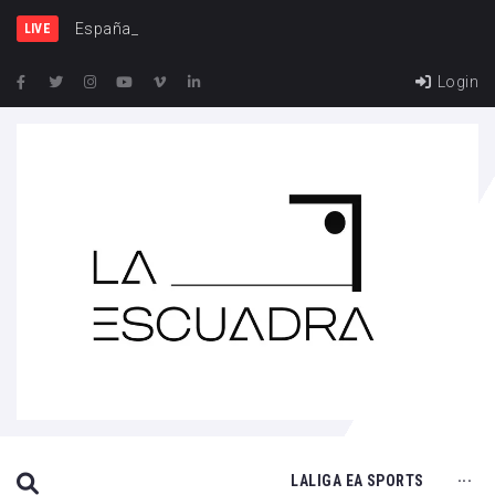
España y Francia, un
LIVE
Login
SEARCH THIS WEBSITE
LALIGA EA SPORTS
···