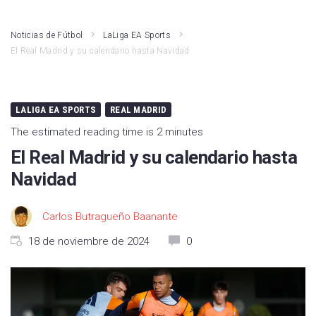
Athletic Club
LaLiga Hypermotion
Noticias de Fútbol
LaLiga EA Sports
El Real Madrid y su calendario hasta Navidad
Atlético de Madrid
Liga F
Real Madrid
Primera RFEF
LALIGA EA SPORTS
REAL MADRID
Rayo Vallecano
Kings League
The estimated reading time is 2 minutes
Valencia CF
Fútbol Internacional
El Real Madrid y su calendario hasta
Girona FC
Segunda RFEF
Navidad
FC Barcelona
Carlos Butragueño Baanante
Real Betis
18 de noviembre de 2024
0
Deportivo Alavés
CA Osasuna