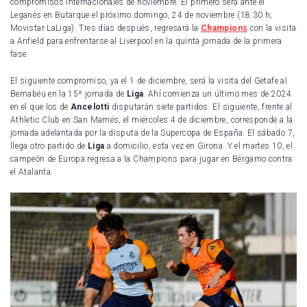
compromisos internacionales de noviembre. El primero será ante el
Leganés en Butarque el próximo domingo, 24 de noviembre (18:30 h;
Movistar LaLiga). Tres días después, regresará la
Champions
con la visita
a Anfield para enfrentarse al Liverpool en la quinta jornada de la primera
fase.
El siguiente compromiso, ya el 1 de diciembre, será la visita del Getafe al
Bernabéu en la 15ª jornada de
Liga
. Ahí comienza un último mes de 2024
en el que los de
Ancelotti
disputarán siete partidos. El siguiente, frente al
Athletic Club en San Mamés, el miércoles 4 de diciembre, corresponde a la
jornada adelantada por la disputa de la Supercopa de España. El sábado 7,
llega otro partido de
Liga
a domicilio, esta vez en Girona. Y el martes 10, el
campeón de Europa regresa a la Champions para jugar en Bérgamo contra
el Atalanta.