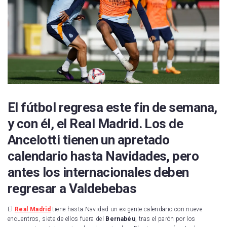
Real Sociedad
UD Las Palmas
CD Leganés
Celta de Vigo
Getafe CF
El fútbol regresa este fin de semana,
RCD Mallorca
y con él, el Real Madrid. Los de
Real Valladolid
Ancelotti tienen un apretado
RCD Espanyol
calendario hasta Navidades, pero
Sevilla FC
antes los internacionales deben
regresar a Valdebebas
Villarreal CF
El
Real Madrid
tiene hasta Navidad un exigente calendario con nueve
encuentros, siete de ellos fuera del
Bernabéu
, tras el parón por los