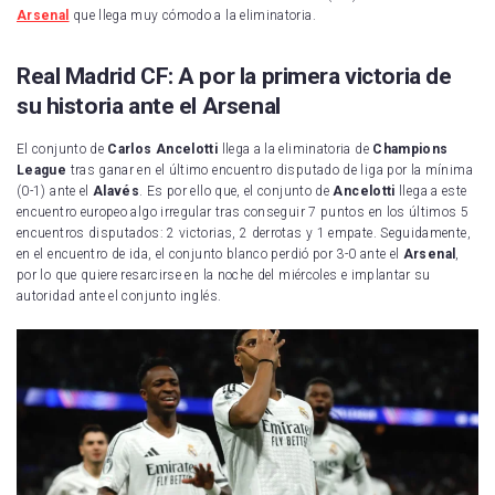
Arsenal
que llega muy cómodo a la eliminatoria.
Real Madrid CF: A por la primera victoria de
su historia ante el Arsenal
El conjunto de
Carlos Ancelotti
llega a la eliminatoria de
Champions
League
tras ganar en el último encuentro disputado de liga por la mínima
(0-1) ante el
Alavés
. Es por ello que, el conjunto de
Ancelotti
llega a este
encuentro europeo algo irregular tras conseguir 7 puntos en los últimos 5
encuentros disputados: 2 victorias, 2 derrotas y 1 empate. Seguidamente,
en el encuentro de ida, el conjunto blanco perdió por 3-0 ante el
Arsenal
,
por lo que quiere resarcirse en la noche del miércoles e implantar su
autoridad ante el conjunto inglés.