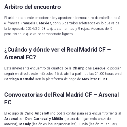
Árbitro del encuentro
El árbitro para este emocionante y apasionante encuentro de estrellas será
el francés
François Letexier
, con 25 partidos arbitrados en lo que va de
la temporada 2024/25, 98 tarjetas amarillas y 9 rojas. Además de, 9
penaltis en lo que va de campeonato liguero.
¿Cuándo y dónde ver el Real Madrid CF –
Arsenal FC?
Este interesante encuentro de cuartos de la
Champions League
lo podrán
seguir en directo este miércoles 16 de abril a partir de las 21:00 horas en el
Santiago Bernabéu
en la plataforma de pago de
Movistar Plus+
.
Convocatorias del Real Madrid CF – Arsenal
FC
El equipo de
Carlo Ancelotti
no podrá contar para este encuentro frente al
Arsenal
con
Dani Carnaval y Militão
(rotura del ligamento cruzado
anterior),
Mendy
(lesión en los isquiotibiales),
Lunin
(lesión muscular),