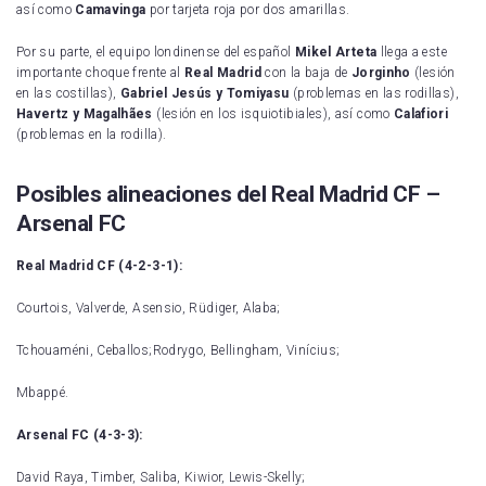
así como
Camavinga
por tarjeta roja por dos amarillas.
Por su parte, el equipo londinense del español
Mikel Arteta
llega a este
importante choque frente al
Real Madrid
con la baja de
Jorginho
(lesión
en las costillas),
Gabriel Jesús y Tomiyasu
(problemas en las rodillas),
Havertz y Magalhães
(lesión en los isquiotibiales), así como
Calafiori
(problemas en la rodilla).
Posibles alineaciones del Real Madrid CF –
Arsenal FC
Real Madrid CF (4-2-3-1):
Courtois, Valverde, Asensio, Rüdiger, Alaba;
Tchouaméni, Ceballos;Rodrygo, Bellingham, Vinícius;
Mbappé.
Arsenal FC (4-3-3):
David Raya, Timber, Saliba, Kiwior, Lewis-Skelly;