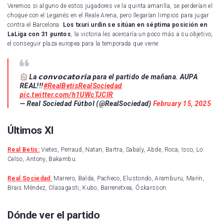
Veremos si alguno de estos jugadores ve la quinta amarilla, se perderían el
choque con el Leganés en el Reale Arena, pero llegarían limpios para jugar
contra el Barcelona.
Los txuri urdin se sitúan en séptima posición en
LaLiga con 31 puntos
, la victoria les acercaría un poco más a su objetivo,
el conseguir plaza europea para la temporada que viene.
La 𝗰𝗼𝗻𝘃𝗼𝗰𝗮𝘁𝗼𝗿𝗶𝗮 para el partido de mañana. AUPA
REAL!!!
#RealBetisRealSociedad
pic.twitter.com/h1UWcTJCIR
— Real Sociedad Fútbol (@RealSociedad)
February 15, 2025
Últimos XI
Real Betis:
Vietes, Perraud, Natan, Bartra, Sabaly, Abde, Roca, Isco, Lo
Celso, Antony, Bakambu.
Real Sociedad
:
Marrero, Balda, Pacheco, Elustondo, Aramburu, Marín,
Brais Méndez, Olasagasti, Kubo, Barrenetxea, Óskarsson.
Dónde ver el partido