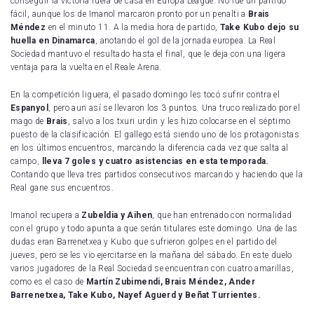
conseguir la victoria fuera de casa en Europa League. No fue un partido
fácil, aunque los de Imanol marcaron pronto por un penalti a
Brais
Méndez
en el minuto 11. A la media hora de partido,
Take Kubo dejo su
huella en Dinamarca
, anotando el gol de la jornada europea. La Real
Sociedad mantuvo el resultado hasta el final, que le deja con una ligera
ventaja para la vuelta en el Reale Arena.
En la competición liguera, el pasado domingo les tocó sufrir contra el
Espanyol
, pero aun así se llevaron los 3 puntos. Una truco realizado por el
mago de
Brais
, salvo a los txuri urdin y les hizo colocarse en el séptimo
puesto de la clasificación. El gallego está siendo uno de los protagonistas
en los últimos encuentros, marcando la diferencia cada vez que salta al
campo,
lleva 7 goles y cuatro asistencias en esta temporada.
Contando que lleva tres partidos consecutivos marcando y haciendo que la
Real gane sus encuentros.
Imanol recupera a
Zubeldia y Aihen
, que han entrenado con normalidad
con el grupo y todo apunta a que serán titulares este domingo. Una de las
dudas eran Barrenetxea y Kubo que sufrieron golpes en el partido del
jueves, pero se les vio ejercitarse en la mañana del sábado. En este duelo
varios jugadores de la Real Sociedad se encuentran con cuatro amarillas,
como es el caso de
Martín Zubimendi, Brais Méndez, Ander
Barrenetxea, Take Kubo, Nayef Aguerd y Beñat Turrientes.