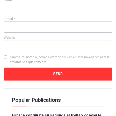
Name
*
E-mail
*
Website
Guarda mi nombre, correo electrónico y web en este navegador para la
próxima vez que comente.
Popular Publications
España conquista su segunda estrella y convierte