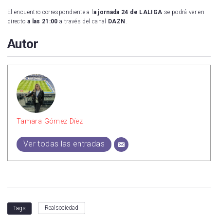
El encuentro correspondiente a l
a jornada 24 de LALIGA
se podrá ver en
directo
a las 21:00
a través del canal
DAZN
.
Autor
Tamara Gómez Díez
Ver todas las entradas
Realsociedad
Tags