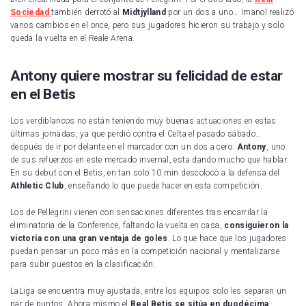
Sociedad
también derrotó al
Midtjylland
por un dos a uno… Imanol realizó
varios cambios en el once, pero sus jugadores hicieron su trabajo y solo
queda la vuelta en el Reale Arena.
Antony quiere mostrar su felicidad de estar
en el Betis
Los verdiblancos no están teniendo muy buenas actuaciones en estas
últimas jornadas, ya que perdió contra el Celta el pasado sábado…
después de ir por delante en el marcador con un dos a cero.
Antony
, uno
de sus refuerzos en este mercado invernal, esta dando mucho que hablar.
En su debut con el Betis, en tan solo 10 min descolocó a la defensa del
Athletic Club
, enseñando lo que puede hacer en esta competición.
Los de Pellegrini vienen con sensaciones diferentes tras encarrilar la
eliminatoria de la Conference, faltando la vuelta en casa,
consiguieron la
victoria con una gran ventaja de goles
. Lo que hace que los jugadores
puedan pensar un poco más en la competición nacional y mentalizarse
para subir puestos en la clasificación.
LaLiga se encuentra muy ajustada, entre los equipos solo les separan un
par de puntos. Ahora mismo el
Real Betis se sitúa en duodécima