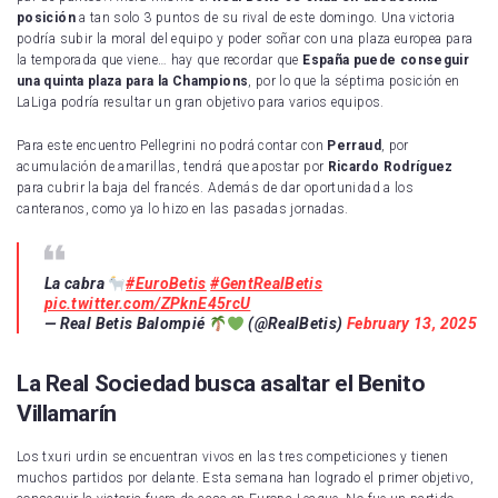
posición
a tan solo 3 puntos de su rival de este domingo. Una victoria
podría subir la moral del equipo y poder soñar con una plaza europea para
la temporada que viene… hay que recordar que
España puede conseguir
una quinta plaza para la Champions
, por lo que la séptima posición en
LaLiga podría resultar un gran objetivo para varios equipos.
Para este encuentro Pellegrini no podrá contar con
Perraud
, por
acumulación de amarillas, tendrá que apostar por
Ricardo Rodríguez
para cubrir la baja del francés. Además de dar oportunidad a los
canteranos, como ya lo hizo en las pasadas jornadas.
La cabra
#EuroBetis
#GentRealBetis
pic.twitter.com/ZPknE45rcU
— Real Betis Balompié
(@RealBetis)
February 13, 2025
La Real Sociedad busca asaltar el Benito
Villamarín
Los txuri urdin se encuentran vivos en las tres competiciones y tienen
muchos partidos por delante. Esta semana han logrado el primer objetivo,