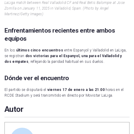
LaLiga match between Real Valladolid CF and Real Betis Balompie at Jose
Zorrilla on January 11, 2025 in Valladolid, Spain. (Photo by Angel
Martinez/Getty Images)
Enfrentamientos recientes entre ambos
equipos
En los
últimos cinco encuentros
entre Espanyol y Valladolid en LaLiga,
se registran
dos victorias para el Espanyol, una para el Valladolid y
dos empates
, reflejando la paridad habitual en sus duelos.
Dónde ver el encuentro
El partido se disputará el
viernes 17 de enero a las 21:00
horas en el
RCDE Stadium y será transmitido en directo por Movistar LaLiga.
Autor