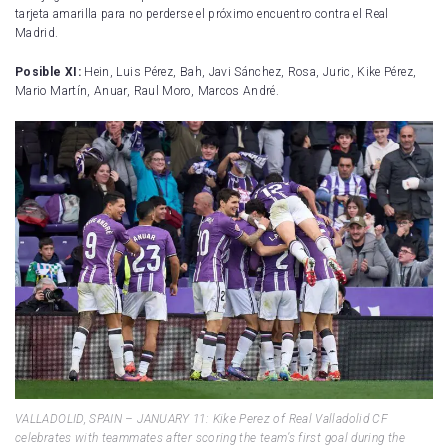
tarjeta amarilla para no perderse el próximo encuentro contra el Real
Madrid.
Posible XI:
Hein, Luis Pérez, Bah, Javi Sánchez, Rosa, Juric, Kike Pérez,
Mario Martín, Anuar, Raul Moro, Marcos André.
VALLADOLID, SPAIN – JANUARY 11: Kike Perez of Real Valladolid CF
celebrates with teammates after scoring the team’s first goal during the