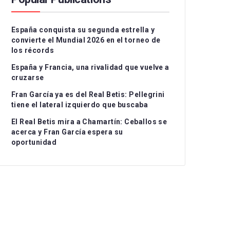
Serie A
CD Teruel
CD Alcoyano
España conquista su segunda estrella y
Ligue 1
CE Sabadell
CD Atlético Baleares
convierte el Mundial 2026 en el torneo de
los récords
UEFA Nations League
CF Fuenlabrada
CD Castellón
I
España y Francia, una rivalidad que vuelve a
Rayo Majadahonda
CF Intercity
II
cruzarse
Fran García ya es del Real Betis: Pellegrini
CA Osasuna B
Atlético de Madrid B
II
tiene el lateral izquierdo que buscaba
FC Barcelona Atlètic
Recreativo Granada
El Real Betis mira a Chamartín: Ceballos se
acerca y Fran García espera su
Gimnastic de
Córdoba CF
oportunidad
Tarragona
Linares Deportivo
RC Celta Fortuna
Málaga CF
Real Sociedad CF B
Recreativo de Huelva
Real Unión Club
Real Madrid Castilla