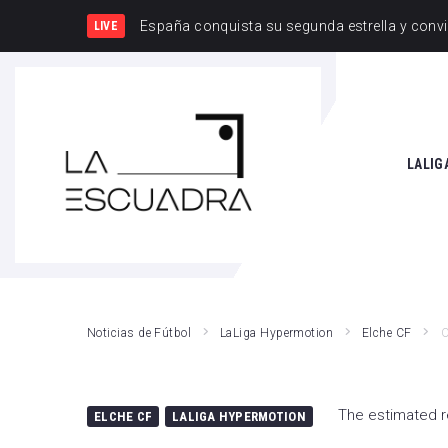
España y Francia, una rivalidad q
LIVE
SEARCH THIS WEBSITE
LALIG
Athle
Atlét
Real 
Noticias de Fútbol
LaLiga Hypermotion
Elche CF
O
Rayo
Valen
The estimated r
ELCHE CF
LALIGA HYPERMOTION
Giro