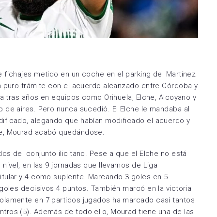
 fichajes metido en un coche en el parking del Martínez
n puro trámite con el acuerdo alcanzado entre Córdoba y
na tras años en equipos como Orihuela, Elche, Alcoyano y
 de aires. Pero nunca sucedió. El Elche le mandaba al
ificado, alegando que habían modificado el acuerdo y
re, Mourad acabó quedándose.
s del conjunto ilicitano. Pese a que el Elche no está
nivel, en las 9 jornadas que llevamos de Liga
itular y 4 como suplente. Marcando 3 goles en 5
goles decisivos 4 puntos. También marcó en la victoria
olamente en 7 partidos jugados ha marcado casi tantos
tros (5). Además de todo ello, Mourad tiene una de las