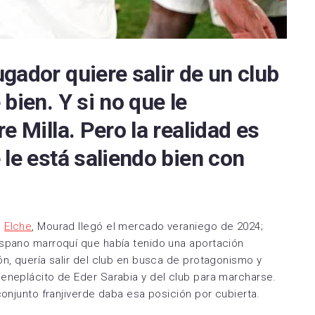
Zamora CF
Utebo FC
gador quiere salir de un club
bien. Y si no que le
e Milla. Pero la realidad es
 le está saliendo bien con
l
Elche
, Mourad llegó el mercado veraniego de 2024;
ispano marroquí que había tenido una aportación
ón, quería salir del club en busca de protagonismo y
beneplácito de Eder Sarabia y del club para marcharse.
conjunto franjiverde daba esa posición por cubierta.