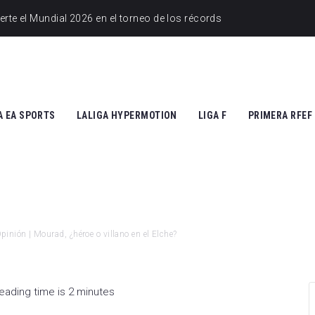
A EA SPORTS
LALIGA HYPERMOTION
LIGA F
PRIMERA RFEF
tic Club
Cádiz CF
Athletic Club
Grupo I
ico de Madrid
CD Tenerife
Atlético de Madrid
Grupo II
Madrid
Real Zaragoza
FC Barcelona
pinión | Mourad, ¿héroe o villano en el Elche?
 Vallecano
FC Andorra
SD Eibar
cia CF
UD Almería
Granada CF
eading time is 2 minutes
na FC
Granada CF
UD Granadilla