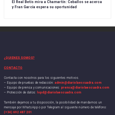
El Real Betis mira a Chamartín: Ceballos se acerca
y Fran García espera su oportunidad
¿QUIENES SOMOS?
CONTACTO
Contacta con nosotros para los siguientes motivos.
– Equipo de pruebas de redacción:
admin@diariolaescuadra.com
– Equipo de prensa y comunicaciones:
prensa@diariolaescuadra.com
– Protección de datos:
lopd@diariolaescuadra.com
También dejamos a tu disposición, la posibilidad de mandarnos un
mensaje por WhatsApp o por Telegram al siguiente número de teléfono:
(+34) 692 487 201