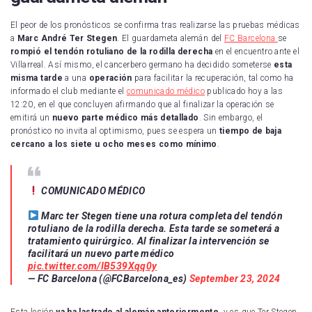
El peor de los pronósticos se confirma tras realizarse las pruebas médicas
a
Marc André Ter Stegen
. El guardameta alemán del
FC Barcelona
se
rompió el tendón rotuliano de la rodilla derecha
en el encuentro ante el
Villarreal. Así mismo, el cancerbero germano ha decidido someterse
esta
misma tarde
a una
operación
para facilitar la recuperación, tal como ha
informado el club mediante el
comunicado médico
publicado hoy a las
12:20, en el que concluyen afirmando que al finalizar la operación se
emitirá un
nuevo parte médico más detallado
. Sin embargo, el
pronóstico no invita al optimismo, pues se espera un
tiempo de baja
cercano a los siete u ocho meses como mínimo
.
COMUNICADO MÉDICO
Marc ter Stegen tiene una rotura completa del tendón
rotuliano de la rodilla derecha. Esta tarde se someterá a
tratamiento quirúrgico. Al finalizar la intervención se
facilitará un nuevo parte médico
pic.twitter.com/IB539Xqq0y
— FC Barcelona (@FCBarcelona_es)
September 23, 2024
Esta lesión
ya ha lastrado al alemán anteriormente
, y es que Ter Stegen