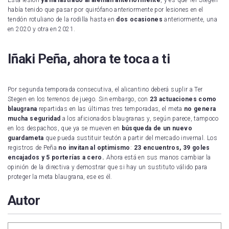
había tenido que pasar por quirófano anteriormente por lesiones en el
tendón rotuliano de la rodilla hasta en
dos ocasiones
anteriormente, una
en 2020 y otra en 2021.
Iñaki Peña, ahora te toca a ti
Por segunda temporada consecutiva, el alicantino deberá suplir a Ter
Stegen en los terrenos de juego. Sin embargo, con
23 actuaciones como
blaugrana
repartidas en las últimas tres temporadas, el meta
no genera
mucha seguridad
a los aficionados blaugranas y, según parece, tampoco
en los despachos, que ya se mueven en
búsqueda de un nuevo
guardameta
que pueda sustituir teutón a partir del mercado invernal. Los
registros de Peña
no invitan al optimismo
:
23 encuentros, 39 goles
encajados y 5 porterías a cero.
Ahora está en sus manos cambiar la
opinión de la directiva y demostrar que si hay un sustituto válido para
proteger la meta blaugrana, ese es él.
Autor