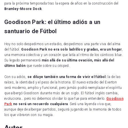
para la próxima temporada tras la espera de años en la construcción del
Bramley-Moore Dock
.
Goodison Park: el último adiós a un
santuario de Fútbol
Hoy no solo despedimos un estadio, despedimos una parte viva del alma
del fútbol.
Goodison Park no era solo ladrillos y gradas, era un hogar
,
una memoria colectiva y un corazón que latía al ritmo de los cánticos blue.
Su legado permanecerá
más allá de su última ovación, más allá del
último balón
que ruede sobre su césped.
Con su adiós,
se diluye también una forma de vivir el fútbol:
la de las
raíces, la identidad y el peso de la historia. El nuevo estadio del Everton
será moderno, amplio y funcional, pero jamás podrá reemplazar el espíritu
que albergó Goodison durante más de un siglo. El fútbol inglés cambia,
evoluciona… pero no debemos olvidar lo que fue para entenderlo.
Goodison
Park
no será un recuerdo cualquiera
. Será una leyenda viva que,
aunque deje de albergar partidos, seguirá jugando en la memoria de todos
los que vibraron con su magia.