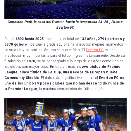
Goodison Park, la casa del Everton hasta la temporada 24-25
| Fuente:
Everton FC
Desde
1892 hasta 2025
. Han sido un total de
133 años, 2791 partidos y
5370 goles
en los que la grada azulona ha vivido los mejores momentos
de su club y ha sentido lástima en sus caídas. El
Everton FC
es una
institución muy importante para el futbol inglés históricamente. Desde su
fundación en
1878
, se ha consagrado a lo largo de los años como uno de
los clubes con mayor peso. En sus vitrinas,
nueve títulos de Premier
League, cinco títulos de FA Cup, una Recopa de Europa y nueve
Community Shields
. El dato más significativo es que
el Everton FC es
uno de los únicos y pocos clubes que no han descendido nunca de
la Premier League
, la máxima competición del fútbol inglés.