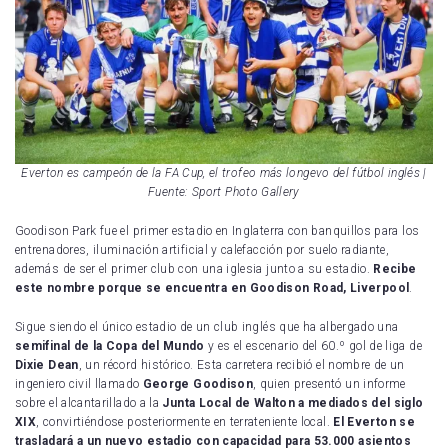
Everton es campeón de la FA Cup, el trofeo más longevo del fútbol inglés
|
Fuente: Sport Photo Gallery
Goodison Park fue el primer estadio en Inglaterra con banquillos para los
entrenadores, iluminación artificial y calefacción por suelo radiante,
además de ser el primer club con una iglesia junto a su estadio.
Recibe
este nombre porque se encuentra en Goodison Road, Liverpool
.
Sigue siendo el único estadio de un club inglés que ha albergado una
semifinal de la Copa del Mundo
y es el escenario del 60.º gol de liga de
Dixie Dean
, un récord histórico. Esta carretera recibió el nombre de un
ingeniero civil llamado
George Goodison
, quien presentó un informe
sobre el alcantarillado a la
Junta Local de Walton a mediados del siglo
XIX
, convirtiéndose posteriormente en terrateniente local.
El Everton se
trasladará a un nuevo estadio con capacidad para 53.000 asientos