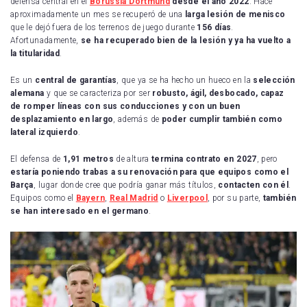
defensa central en el
Borussia Dortmund
desde el año 2022
. Hace
aproximadamente un mes se recuperó de una
larga lesión de menisco
que le dejó fuera de los terrenos de juego durante
156 días
.
Afortunadamente,
se ha recuperado bien de la lesión y
ya ha vuelto a
la titularidad
.
Es un
central de garantías
, que ya se ha hecho un hueco en la
selección
alemana
y que se caracteriza por ser
robusto, ágil, desbocado, capaz
de romper líneas con sus conducciones y con un buen
desplazamiento en largo
, además de
poder cumplir también como
lateral izquierdo
.
El defensa de
1,91 metros
de altura
termina contrato en 2027
, pero
estaría poniendo trabas a su renovación para que equipos como el
Barça
, lugar donde cree que podría ganar más títulos,
contacten con él
.
Equipos como el
Bayern
,
Real Madrid
o
Liverpool
, por su parte,
también
se han interesado en el germano
.