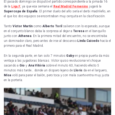
El pasado domingo se disputó el partido correspondiente a la jornada 16
de la
Liga F
, ya que esa semana el
Real Madrid Femenino
jugará la
Supercopa de España
. El primer duelo del año sería el derbi madrileño, en
el que los dos equipos se encontraban muy cerquita en la clasificación.
Tanto
Víctor Martín
como
Alberto Toril
salieron con lo esperado, aunque
en el conjunto blanco daba la sorpresa al dejar a
Teresa
en el banquillo
junto con
Athenea
. En la primera mitad del encuentro, no se encontraba
un dominador claro, pero antes de irse al descanso
Linda Caicedo
hacía el
primero para el Real Madrid.
En la segunda parte, en tan solo 7 minutos
Gaby
en propia puerta da más
ventaja a las jugadoras blancas. Víctor quiso revolucionar el choque
sacando a
Gio
y
Ana Vitória
sobre el minuto 60, haciendo efecto 5
minutos más tarde… donde un disparo lejano de
Lloris
da en el larguero,
Misa
voló para parar el balón, pero toca y con mala suerte entra muy justa
en la portería.