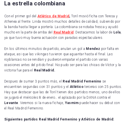
La estrella colombiana
Con el primer gol del
Atlético de Madrid
,
Toril movió ficha con Teresa y
Athenea al frente. Linda mostró muchos detalles de calidad, subiendo por
la banda hasta llegar a portería. La colombiana se notaba fresca y ayudó
mucho en la parte de arriba del
Real Madrid
. Destacamos la labor de
Lola
,
ya que tuvo muy buena actuación con paradas espectaculares.
En los últimos minutos de partido, anulan un gol a
Mendez
por falta en
ataque, asi que las vikingas tuvieron que aguantar hasta el final. Las
rojiblancas no se rendían y pudieron empatar el partido con varias
ocasiones antes del pitido final. No pudo ser para las chicas de Víctor y la
victoria fue para el
Real Madrid.
Despues de sumar 3 puntos más, el
Real Madrid Femenino
se
encuentran segundas con 31 puntos y el
Atlético
terceras con 25 puntos.
Hay que destacar que las de Toril tienen dos partidos menos, uno de ellos
se jugará el miércoles 8 de enero… el aplazado por la DANA contra el
Levante
. Veremos si la nueva fichaje,
Yasmim
puede hacer su debut con
el Real Madrid Femenino.
Siguientes partidos Real Madrid Femenino y Atlético de Madrid: