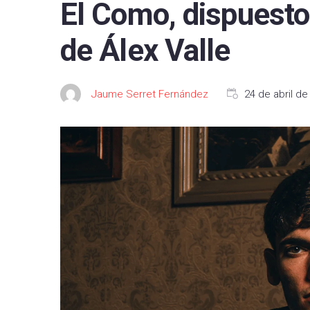
El Como, dispuesto 
FC B
de Álex Valle
Real 
Depor
Jaume Serret Fernández
24 de abril de
CA O
Real
UD L
CD L
Celta
Getaf
RCD 
Real 