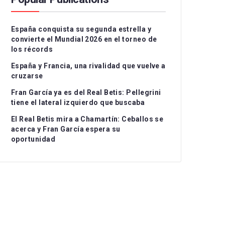
Serie A
CD Teruel
CD Alcoyano
España conquista su segunda estrella y
Ligue 1
CE Sabadell
CD Atlético Baleares
convierte el Mundial 2026 en el torneo de
los récords
UEFA Nations League
CF Fuenlabrada
CD Castellón
I
España y Francia, una rivalidad que vuelve a
Rayo Majadahonda
CF Intercity
II
cruzarse
Fran García ya es del Real Betis: Pellegrini
CA Osasuna B
Atlético de Madrid B
II
tiene el lateral izquierdo que buscaba
FC Barcelona Atlètic
Recreativo Granada
El Real Betis mira a Chamartín: Ceballos se
acerca y Fran García espera su
Gimnastic de
Córdoba CF
oportunidad
Tarragona
Linares Deportivo
RC Celta Fortuna
Málaga CF
Real Sociedad CF B
Recreativo de Huelva
Real Unión Club
Real Madrid Castilla