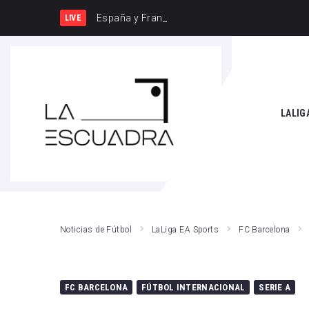
España y Francia, una rivalidad que vuelve a 
LIVE
SEARCH THIS WEBSITE
LALIG
Athle
Atlét
Real 
Noticias de Fútbol
LaLiga EA Sports
FC Barcelona
Rayo
Valen
FC BARCELONA
FÚTBOL INTERNACIONAL
SERIE A
Giro