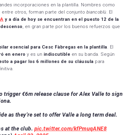
Zamora CF
andes incorporaciones en la plantilla. Nombres como
Utebo FC
o
entre otros, forman parte del conjunto
biancoblù
. El
 A
y a día de hoy se encuentran en el puesto 12 de la
l descenso
, en gran parte por los buenos refuerzos que
pilar esencial para Cesc Fàbregas en la plantilla
. El
ró en enero
y es un
indiscutible
en su banda. Según
sto a pagar los 6 millones de su cláusula
para
nitiva.
trigger €6m release clause for Alex Valle to sign
lona.
de as they’re set to offer Valle a long term deal.
s at the club.
pic.twitter.com/kfPmuqANE8