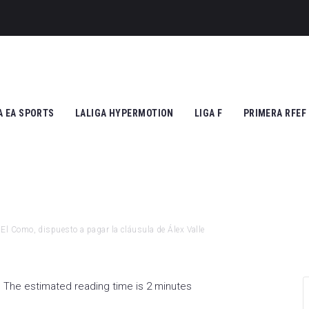
cruza
A EA SPORTS
LALIGA HYPERMOTION
LIGA F
PRIMERA RFEF
tic Club
Cádiz CF
Athletic Club
Grupo I
ico de Madrid
CD Tenerife
Atlético de Madrid
Grupo II
Madrid
Real Zaragoza
FC Barcelona
El Como, dispuesto a pagar la cláusula de Álex Valle
 Vallecano
FC Andorra
SD Eibar
cia CF
UD Almería
Granada CF
The estimated reading time is 2 minutes
na FC
Granada CF
UD Granadilla