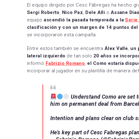
El equipo dirigido por Cesc Fàbregas ha hecho gr
Sergi Roberto
,
Nico Paz
,
Dele Alli
o
Assane Dia
equipo
ascendió la pasada temporada a la
Serie
clasificación y con un margen de 14 puntos de
se incorporaron esta campaña.
Entre estos también se encuentra
Álex Valle
,
un 
lateral izquierdo
de tan solo
20 años
se incorpo
informó
Fabrizio Romano
,
el Como estaría dispue
incorporar al jugador en su plantilla de manera defi
Understand Como are set to 
him on permanent deal from Barce
Intention and plans clear on club si
He’s key part of Cesc Fabregas plan