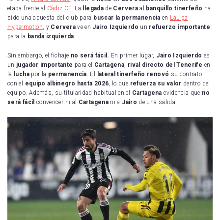
etapa frente al
Cádiz CF
. La
llegada
de
Cervera
al
banquillo tinerfeño
ha
sido una apuesta del club para
buscar la permanencia
en
LaLiga
Hypermotion
, y
Cervera
ve en
Jairo Izquierdo
un
refuerzo importante
para la
banda izquierda
.
Sin embargo, el fichaje
no será fácil.
En primer lugar,
Jairo Izquierdo
es
un
jugador importante
para el
Cartagena
,
rival directo del Tenerife
en
la
lucha
por la
permanencia
. El
lateral tinerfeño
renovó
su contrato
con el
equipo albinegro hasta 2026
, lo que
refuerza su valor
dentro del
equipo. Además, su titularidad habitual en el
Cartagena
evidencia que
no
será fácil
convencer ni al
Cartagena
ni a
Jairo
de una salida.