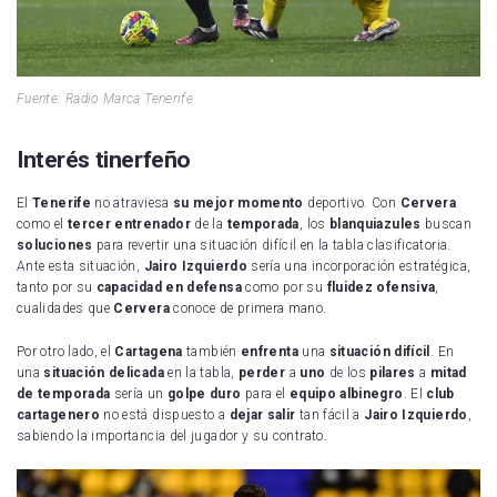
Fuente: Radio Marca Tenerife
Interés tinerfeño
El
Tenerife
no atraviesa
su mejor momento
deportivo. Con
Cervera
como el
tercer entrenador
de la
temporada
, los
blanquiazules
buscan
soluciones
para revertir una situación difícil en la tabla clasificatoria.
Ante esta situación,
Jairo Izquierdo
sería una incorporación estratégica,
tanto por su
capacidad en defensa
como por su
fluidez ofensiva
,
cualidades que
Cervera
conoce de primera mano.
Por otro lado, el
Cartagena
también
enfrenta
una
situación difícil
. En
una
situación delicada
en la tabla,
perder
a
uno
de los
pilares
a
mitad
de temporada
sería un
golpe duro
para el
equipo albinegro
. El
club
cartagenero
no está dispuesto a
dejar salir
tan fácil a
Jairo Izquierdo
,
sabiendo la importancia del jugador y su contrato.