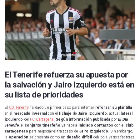
El Tenerife refuerza su apuesta por
la salvación y Jairo Izquierdo está en
su lista de prioridades
El
CD Tenerife
ha dado un primer paso para intentar
reforzar su plantilla
en el
mercado invernal
con el
fichaje
de
Jairo Izquierdo
, actual
lateral
izquierdo
del
FC Cartagena
.
Según información publicada
por
El Día
Tenerife
, el
conjunto tinerfeño
ya habría
iniciado contactos
con el
club
cartagenero
para negociar el traspaso de
Jairo Izquierdo
. Sin embargo,
la
operación
se presenta como un
desafío difícil
debido a varios factores