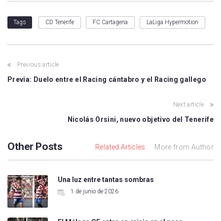
CD Tenerife
FC Cartagena
LaLiga Hypermotion
Tags
Previous article
Previa: Duelo entre el Racing cántabro y el Racing gallego
Next article
Nicolás Orsini, nuevo objetivo del Tenerife
Other Posts
Related Articles
More from Author
Una luz entre tantas sombras
1 de junio de 2026