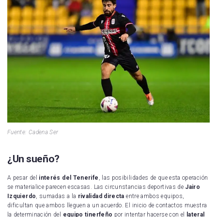
Fuente:
Cadena Ser
¿Un sueño?
A pesar del
interés del Tenerife
, las posibilidades de que esta operación
se materialice parecen escasas. Las circunstancias deportivas de
Jairo
Izquierdo
, sumadas a la
rivalidad directa
entre ambos equipos,
dificultan que ambos lleguen a un acuerdo. El inicio de contactos muestra
la determinación del
equipo tinerfeño
por intentar hacerse con el
lateral