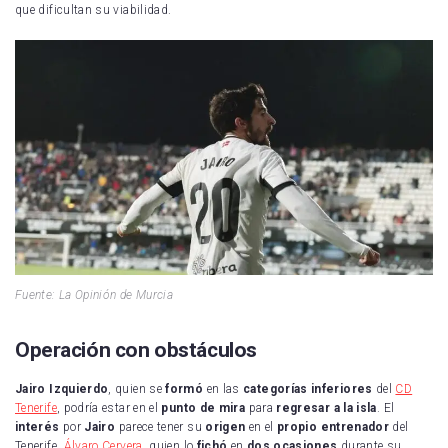
que dificultan su viabilidad.
Fuente: La Opinión de Murcia
Operación con obstáculos
Jairo Izquierdo
, quien se
formó
en las
categorías inferiores
del
CD
Tenerife
, podría estar en el
punto de mira
para
regresar a la isla
. El
interés
por
Jairo
parece tener su
origen
en el
propio entrenador
del
Tenerife,
Álvaro Cervera
, quien lo
fichó
en
dos ocasiones
durante su