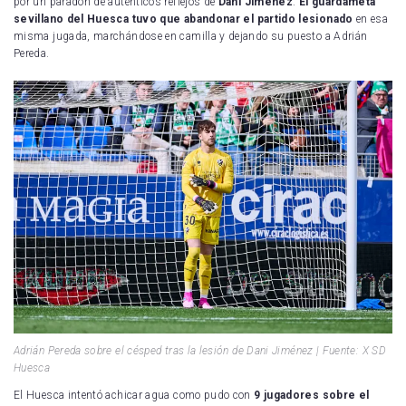
por un paradón de auténticos reflejos de
Dani Jiménez
.
El guardameta
sevillano del Huesca tuvo que
abandonar el partido lesionado
en esa
misma jugada, marchándose en camilla y dejando su puesto a Adrián
Pereda.
Adrián Pereda sobre el césped tras la lesión de Dani Jiménez | Fuente: X SD
Huesca
El Huesca intentó achicar agua como pudo con
9 jugadores sobre el