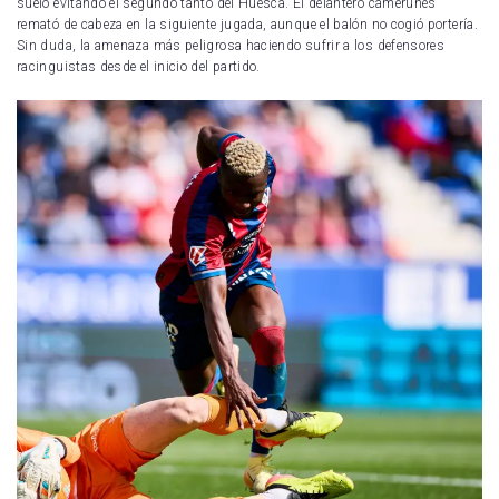
suelo evitando el segundo tanto del Huesca. El delantero camerunés
remató de cabeza en la siguiente jugada, aunque el balón no cogió portería.
Sin duda, la amenaza más peligrosa haciendo sufrir a los defensores
racinguistas desde el inicio del partido.