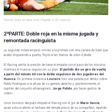
Patrick Soko en área rival | Fuente: X SD Huesca
2ªPARTE: Doble roja en la misma jugada y
remontada racinguista
La segunda mitad empezó similar a la primera con otra carrera de Soko que
acabó disparando a puerta, flojito a las manos de Jokin Ezkieta.
El Racing sentía la presión de hacer el empate con el paso de los minutos,
mientras el Huesca seguía con su plan.
El partido dio un giro de vuelta
a partir del minuto 60 con la doble expulsión de dos jugadores del
Huesca.
En primera instancia
Loureiro
tras una patada por detrás sobre
Pablo Rodríguez a la altura de su gemelo derecho y, posteriormente, el
capitán del conjunto altoaragonés,
Jorge Pulido
, por hacer gestos de
«robo».
Unos minutos después empató el Racing con el gol de
Mario García
,
quien estuvo atento al rechace del remate previo de su compañero, repelido