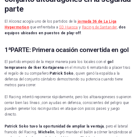
parte
El Alcoraz acogía uno de los partidos de la
jornada 36 de La Liga
Hypermotion
que enfrentaba a
SD Huesca
y
Racing de Santander
,
dos
equipos ubicados en
puestos de play-off
.
1ªPARTE: Primera ocasión convertida en gol
El partido empezó de la mejor manera para los locales con el
gol
tempranero de
Iker Kortajarena
en el minuto 6 rematando a placer tras
el regalo de su compañero
Patrick Soko
, quien ganó la espalda a la
defensa del conjunto cántabro demostrando su potencia cuando tiene
metros para correr.
El Racing intentó reponerse rápidamente, pero los altoaragoneses supieron
cerrar bien las líneas ,con ayudas en defensa, conscientes del peligro que
pueden generar los racinguistas en ataque con pocos pases y juego
directo.
Patrick Soko tuvo la oportunidad de ampliar la ventaja
, pero el lateral
francés del Racing,
Michelin
, logró mandar el balón a córner lanzándose al