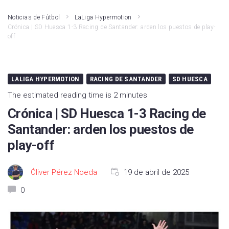
Noticias de Fútbol
LaLiga Hypermotion
Crónica | SD Huesca 1-3 Racing de Santander: arden los puestos de play-
off
LALIGA HYPERMOTION
RACING DE SANTANDER
SD HUESCA
The estimated reading time is 2 minutes
Crónica | SD Huesca 1-3 Racing de
Santander: arden los puestos de
play-off
Óliver Pérez Noeda
19 de abril de 2025
0