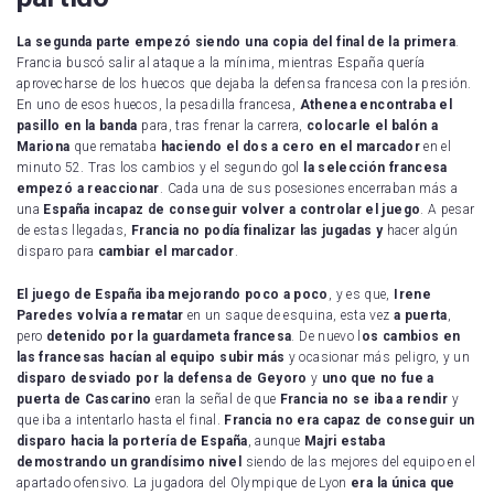
La segunda parte empezó siendo una copia del final de la primera
.
Francia buscó salir al ataque a la mínima, mientras España quería
aprovecharse de los huecos que dejaba la defensa francesa con la presión.
En uno de esos huecos, la pesadilla francesa,
Athenea
encontraba el
pasillo en la banda
para, tras frenar la carrera,
colocarle el balón a
Mariona
que remataba
haciendo el dos a cero en el marcador
en el
minuto 52. Tras los cambios y el segundo gol
la selección francesa
empezó a reaccionar
. Cada una de sus posesiones encerraban más a
una
España incapaz de conseguir volver a controlar el juego
. A pesar
de estas llegadas,
Francia no podía finalizar las jugadas y
hacer algún
disparo para
cambiar el marcador
.
El juego de España iba mejorando poco a poco
, y es que,
Irene
Paredes volvía a rematar
en un saque de esquina, esta vez
a puerta
,
pero
detenido por la guardameta francesa
. De nuevo l
os cambios en
las francesas hacían al equipo subir más
y ocasionar más peligro, y un
disparo desviado por la defensa de Geyoro
y
uno que no fue a
puerta de Cascarino
eran la señal de que
Francia no se iba a rendir
y
que iba a intentarlo hasta el final.
Francia no era capaz de conseguir un
disparo hacia la portería de España
, aunque
Majri estaba
demostrando un grandísimo nivel
siendo de las mejores del equipo en el
apartado ofensivo. La jugadora del Olympique de Lyon
era la única que