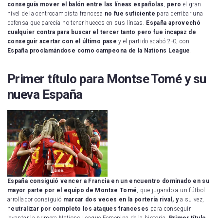
conseguía mover el balón entre las líneas españolas
,
pero
el gran
nivel de la centrocampista francesa
no fue suficiente
para derribar una
defensa que parecía no tener huecos en sus líneas.
España aprovechó
cualquier contra para buscar el tercer tanto pero fue incapaz de
conseguir acertar con el último pase
y el partido acabó 2-0, con
España proclamándose como campeona de la Nations League
.
Primer título para Montse Tomé y su
nueva España
España consiguió vencer a Francia en un encuentro dominado en su
mayor parte por el equipo de Montse Tomé
, que jugando a un fútbol
arrollador consiguió
marcar dos veces en la portería rival, y
a su vez,
n
eutralizar por completo los ataques franceses
para conseguir