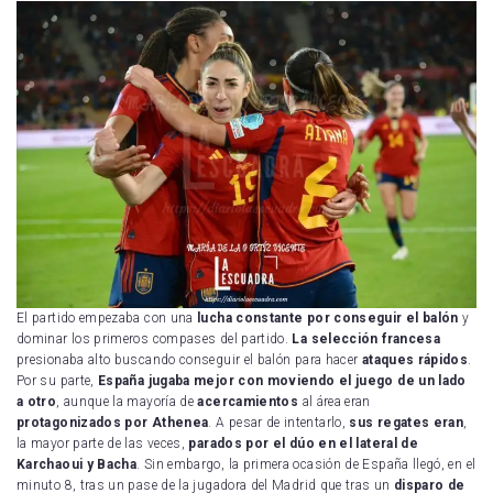
El partido empezaba con una
lucha constante por conseguir el balón
y
dominar los primeros compases del partido.
La selección francesa
presionaba alto buscando conseguir el balón para hacer
ataques rápidos
.
Por su parte,
España jugaba mejor con moviendo el juego de un lado
a otro
, aunque la mayoría de
acercamientos
al área eran
protagonizados por Athenea
. A pesar de intentarlo,
sus regates eran
,
la mayor parte de las veces,
parados por el dúo en el lateral de
Karchaoui y Bacha
. Sin embargo, la primera ocasión de España llegó, en el
minuto 8, tras un pase de la jugadora del Madrid que tras un
disparo de