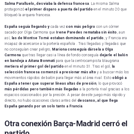
Salma Paralluelo, desviaba la defensa francesa
. La misma Salma
protagonizó
el primer disparo a puerta del partido
en el minuto 20 que
bloqueó la arquera francesa.
España seguía llegando y
cada vez
con más peligro
con un córner
sacado por Olga Carmona que
Irene Paredes remataba sin éxito
, aun
así,
las de Montse Tomé estaban dominando el partido
, y Francia era
incapaz de acercarse a la portería española . Tras llegadas y llegadas que
no conseguían crear peligro,
Mariona conseguía dársela a Olga
Carmona
que tras llegar casi a línea de fondo conseguía
dejarle el balón
en bandeja a Aitana Bonmatí
para que la centrocampista blaugrana
metiera el primer gol del partido
en el minuto 31. Tras el gol,
la
selección francesa comenzó a presionar más alto
y a buscar más los
movimientos rápidos de balón para llegar más al área rival. Esto
obligó a
España a tener que superar líneas altas de presión
, lo que provocó
más pérdidas pero también más llegadas
a la portería rival gracias a los
espacios ocasionados por la presión. A pesar de este juego más rápido y
directo, no hubo ocasiones claras antes del
descanso, al que llega
España ganando por un solo tanto a Francia
.
Otra conexión Barça-Madrid cerró el
partido