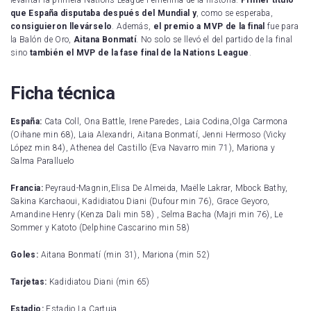
levantar la primera Nations League Femenina de la historia.
Primer título
que España disputaba después del Mundial y
, como se esperaba,
consiguieron llevárselo
. Además,
el premio a MVP de la final
fue para
la Balón de Oro,
Aitana Bonmatí
. No solo se llevó el del partido de la final
sino
también el MVP de la fase final de la Nations League
.
Ficha técnica
España:
Cata Coll, Ona Battle, Irene Paredes, Laia Codina,Olga Carmona
(Oihane min 68), Laia Alexandri, Aitana Bonmatí, Jenni Hermoso (Vicky
López min 84), Athenea del Castillo (Eva Navarro min 71), Mariona y
Salma Paralluelo
Francia:
Peyraud-Magnin,Elisa De Almeida, Maëlle Lakrar, Mbock Bathy,
Sakina Karchaoui, Kadidiatou Diani (Dufour min 76), Grace Geyoro,
Amandine Henry (Kenza Dali min 58) , Selma Bacha (Majri min 76), Le
Sommer y Katoto (Delphine Cascarino min 58)
Goles:
Aitana Bonmatí (min 31), Mariona (min 52)
Tarjetas:
Kadidiatou Diani (min 65)
Estadio:
Estadio La Cartuja