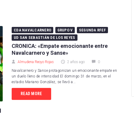
arcelona
Levante UD
Levante UD
Betis
Racing de Ferrol
Levante Las Planas
tivo Alavés
Racing de Santander
Madrid CFF
CDA NAVALCARNERO
GRUPO V
SEGUNDA RFEF
UD SAN SEBASTIÁN DE LOS REYES
sasuna
CD Mirandés
Real Betis Féminas
CRONICA: «Empate emocionante entre
Navalcarnero y Sanse»
 Sociedad
Sporting de Huelva
Real Madrid
Almudena Reoyo Rojas
2 años ago
0
as Palmas
Villarreal CF B
Real Sociedad
Navalcarnero y Sanse protagonizan un emocionante empate en
un duelo lleno de intensidad El domingo 31 de marzo, en el
eganés
CD Eldense
Sevilla FC
estadio Mariano González, se llevó a...
 de Vigo
SD Eibar
Sporting de Huelva
READ MORE
e CF
Albacete Balompié
Valencia CF
d
Mallorca
Burgos CF
Villarreal CF
Valladolid
Real Oviedo