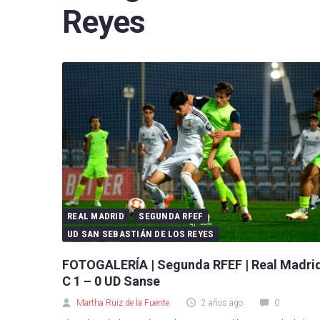
Reyes
FC B
Real 
Depor
CA O
Real
UD L
CD L
Celta
REAL MADRID
SEGUNDA RFEF
UD SAN SEBASTIÁN DE LOS REYES
Getaf
FOTOGALERÍA | Segunda RFEF | Real Madri
RCD 
C 1 – 0 UD Sanse
Martha Ruiz de la Fuente
2 años ago
0
Real 