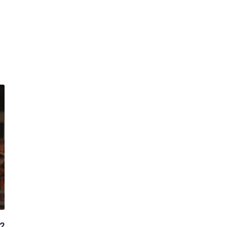
Espanyol
SD Huesca
la FC
FC Cartagena
rreal CF
Elche CF
RC Deportivo