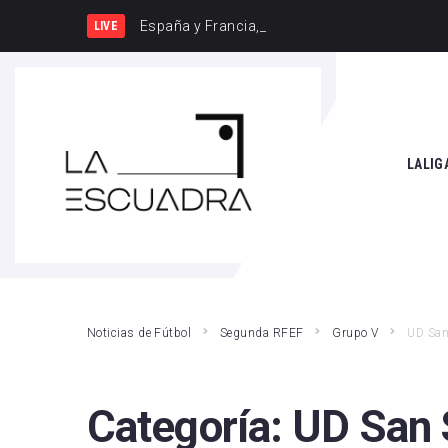
España y Francia, una rivalidad que
LIVE
SEARCH THIS WEBSITE
LALIG
Athle
Atlét
Real 
Noticias de Fútbol
Segunda RFEF
Grupo V
UD San
Rayo
Valen
Categoría:
UD San 
Giro