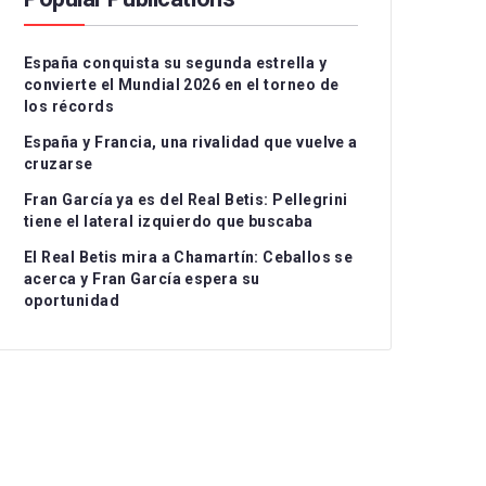
Serie A
CD Teruel
CD Alcoyano
España conquista su segunda estrella y
Ligue 1
CE Sabadell
CD Atlético Baleares
convierte el Mundial 2026 en el torneo de
los récords
UEFA Nations League
CF Fuenlabrada
CD Castellón
Grupo I
España y Francia, una rivalidad que vuelve a
Rayo Majadahonda
CF Intercity
Grupo II
cruzarse
Fran García ya es del Real Betis: Pellegrini
CA Osasuna B
Atlético de Madrid B
Grupo III
tiene el lateral izquierdo que buscaba
FC Barcelona Atlètic
Recreativo Granada
El Real Betis mira a Chamartín: Ceballos se
acerca y Fran García espera su
Gimnastic de
Córdoba CF
oportunidad
Tarragona
Linares Deportivo
RC Celta Fortuna
Málaga CF
Real Sociedad CF B
Recreativo de Huelva
Real Unión Club
Real Madrid Castilla