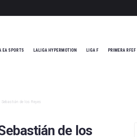
A EA SPORTS
LALIGA HYPERMOTION
LIGA F
PRIMERA RFEF
tic Club
Cádiz CF
Athletic Club
Grupo I
ico de Madrid
CD Tenerife
Atlético de Madrid
Grupo II
Madrid
Real Zaragoza
FC Barcelona
 Sebastián de los Reyes
 Vallecano
FC Andorra
SD Eibar
cia CF
UD Almería
Granada CF
Sebastián de los
na FC
Granada CF
UD Granadilla