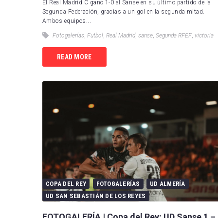
El Real Madrid C ganó 1-0 al Sanse en su último partido de la
RCD 
Segunda Federación, gracias a un gol en la segunda mitad.
Ambos equipos...
Sevil
Fotogalerías
,
Futbol
,
Real Madrid
,
sanse
,
Segunda RFEF
,
victoria
Villa
READ MORE
COPA DEL REY
FOTOGALERÍAS
UD ALMERÍA
UD SAN SEBASTIÁN DE LOS REYES
FOTOGALERÍA | Copa del Rey: UD Sanse 1 – 2