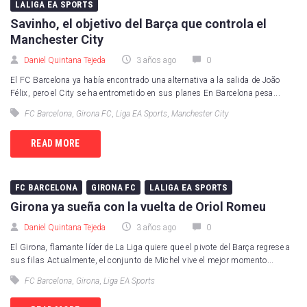
LALIGA EA SPORTS
Savinho, el objetivo del Barça que controla el
Manchester City
Daniel Quintana Tejeda
3 años ago
0
El FC Barcelona ya había encontrado una alternativa a la salida de João
Félix, pero el City se ha entrometido en sus planes En Barcelona pesa...
FC Barcelona
,
Girona FC
,
Liga EA Sports
,
Manchester City
READ MORE
FC BARCELONA
GIRONA FC
LALIGA EA SPORTS
Girona ya sueña con la vuelta de Oriol Romeu
Daniel Quintana Tejeda
3 años ago
0
El Girona, flamante líder de La Liga quiere que el pivote del Barça regrese a
sus filas Actualmente, el conjunto de Michel vive el mejor momento...
FC Barcelona
,
Girona
,
Liga EA Sports