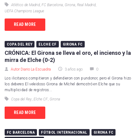
Atlético de Madrid
,
FC Barcelona
,
Girona
,
Real Madrid
,
UEFA Champions League
READ MORE
COPA DEL REY
ELCHE CF
GIRONA FC
CRÓNICA: El Girona se lleva el oro, el incienso y la
mirra de Elche (0-2)
Autor Diario La Escuadra
3 años ago
0
Los ilicitanos compitieron y defendieron con pundonor, pero el Girona hizo
los deberes El veleidoso Girona de Míchel demostró en Elche que su
multiplicidad de registros...
Copa del Rey
,
Elche CF
,
Girona
READ MORE
FC BARCELONA
FÚTBOL INTERNACIONAL
GIRONA FC