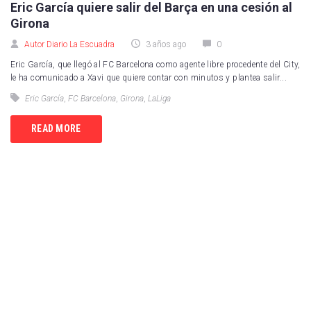
Eric García quiere salir del Barça en una cesión al
Girona
Autor Diario La Escuadra
3 años ago
0
Eric García, que llegó al FC Barcelona como agente libre procedente del City,
le ha comunicado a Xavi que quiere contar con minutos y plantea salir...
Eric García
,
FC Barcelona
,
Girona
,
LaLiga
READ MORE