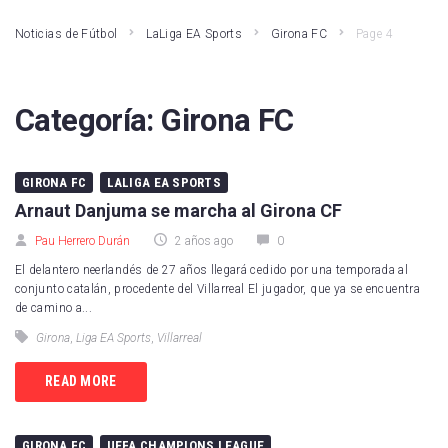
Noticias de Fútbol
LaLiga EA Sports
Girona FC
Page 4
Categoría:
Girona FC
GIRONA FC
LALIGA EA SPORTS
Arnaut Danjuma se marcha al Girona CF
Pau Herrero Durán
2 años ago
0
El delantero neerlandés de 27 años llegará cedido por una temporada al
conjunto catalán, procedente del Villarreal El jugador, que ya se encuentra
de camino a...
Girona
,
Liga EA Sports
,
Villarreal
READ MORE
GIRONA FC
UEFA CHAMPIONS LEAGUE