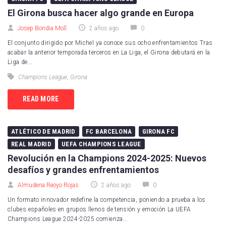
El Girona busca hacer algo grande en Europa
Josep Bondia Moll
2 años ago
0
El conjunto dirigido por Michel ya conoce sus ocho enfrentamientos Tras
acabar la anterior temporada terceros en La Liga, el Girona debutará en la
Liga de...
Champions League
,
Girona
READ MORE
ATLÉTICO DE MADRID
FC BARCELONA
GIRONA FC
REAL MADRID
UEFA CHAMPIONS LEAGUE
Revolución en la Champions 2024-2025: Nuevos
desafíos y grandes enfrentamientos
Almudena Reoyo Rojas
2 años ago
0
Un formato innovador redefine la competencia, poniendo a prueba a los
clubes españoles en grupos llenos de tensión y emoción La UEFA
Champions League 2024-2025 comienza...