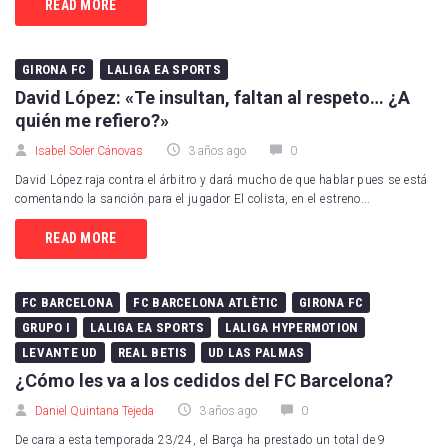
READ MORE
GIRONA FC
LALIGA EA SPORTS
David López: «Te insultan, faltan al respeto… ¿A
quién me refiero?»
Isabel Soler Cánovas
3 años ago
0
David López raja contra el árbitro y dará mucho de que hablar pues se está
comentando la sanción para el jugador El colista, en el estreno...
READ MORE
FC BARCELONA
FC BARCELONA ATLÈTIC
GIRONA FC
GRUPO I
LALIGA EA SPORTS
LALIGA HYPERMOTION
LEVANTE UD
REAL BETIS
UD LAS PALMAS
¿Cómo les va a los cedidos del FC Barcelona?
Daniel Quintana Tejeda
3 años ago
0
De cara a esta temporada 23/24, el Barça ha prestado un total de 9