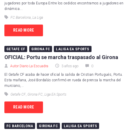
jugadores por toda Europa Entre los cedidos encontramos a jugadores en
dinámica...
FC Barcelona
,
La Liga
READ MORE
GETAFE CF
GIRONA FC
LALIGA EA SPORTS
OFICIAL: Portu se marcha traspasado al Girona
Autor Diario La Escuadra
3 años ago
0
El Getafe CF acaba de hacer oficial la salida de Cristian Portugués, Portu.
Esta mañana, José Bordalás confirmó en rueda de prensa la marcha del
murciano,...
Getafe CF
,
Girona FC
,
Liga EA Sports
READ MORE
FC BARCELONA
GIRONA FC
LALIGA EA SPORTS