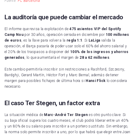
Fuente:
FC Barcelona
La auditoría que puede cambiar el mercado
El informe que revisa la explotación de
475 asientos VIP del Spotify
Camp Nou
por 30 años, operación cerrada en diciembre por
100 millones
de euros
, es la llave para volver a la
regla 1:1
. Si
LaLiga
valida la
operación, el Barça pasaría de poder usar solo el 60% del ahorro salarial y
el 20% de los traspasos a disponer del
100% de los ingresos y ahorros
generados
, lo que aumentaría el margen de
28 a 62 millones
.
Este cambio permitiría inscribir sin restricciones a Rashford, Szczesny,
Bardghji, Gerard Martín, Héctor Fort y Marc Bernal, además de tener
margen para posibles fichajes de última hora si
Hansi Flick
lo considera
necesario.
El caso Ter Stegen, un factor extra
La situación médica de
Marc-André Ter Stegen
es otro punto clave. Si
su baja oficial supera los cuatro meses, el club podrá liberar entre un 40%
y un 80% de su salario para inscribir a un portero sustituto. Sin embargo,
la norma solo permite inscribir a uno, por lo que habrá que elegir entre Joan