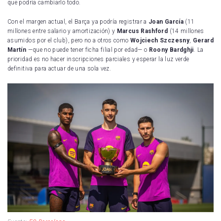
que podría cambiarlo todo.
Con el margen actual, el Barça ya podría registrar a
Joan García
(11
millones entre salario y amortización) y
Marcus Rashford
(14 millones
asumidos por el club), pero no a otros como
Wojciech Szczesny
,
Gerard
Martín
—que no puede tener ficha filial por edad— o
Roony Bardghji
. La
prioridad es no hacer inscripciones parciales y esperar la luz verde
definitiva para actuar de una sola vez.