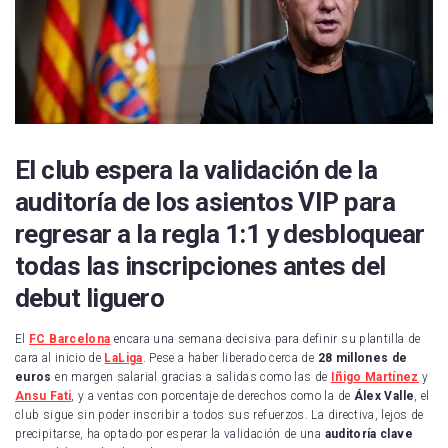
El club espera la validación de la
auditoría de los asientos VIP para
regresar a la regla 1:1 y desbloquear
todas las inscripciones antes del
debut liguero
El
FC Barcelona
encara una semana decisiva para definir su plantilla de
cara al inicio de
LaLiga
. Pese a haber liberado cerca de
28 millones de
euros
en margen salarial gracias a salidas como las de
Iñigo Martínez
y
Ansu Fati
, y a ventas con porcentaje de derechos como la de
Álex Valle
, el
club sigue sin poder inscribir a todos sus refuerzos. La directiva, lejos de
precipitarse, ha optado por esperar la validación de una
auditoría clave