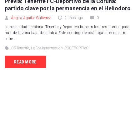
Previa: Tenerife FC-Deportivo de la Coruña:
Real Sociedad
partido clave por la permanencia en el Heliodoro
UD Las Palmas
Ángela Aguilar Gutiérrez
2 años ago
0
CD Leganés
La necesidad presiona: Tenerife y Deportivo buscan los tres puntos para
huir de la zona baja de la tabla Este domingo tendrá lugar el encuentro
entre...
Celta de Vigo
CDTenerife
,
La liga hypermotion
,
RCDEPORTIVO
Getafe CF
READ MORE
RCD Mallorca
Real Valladolid
RCD Espanyol
Sevilla FC
Villarreal CF