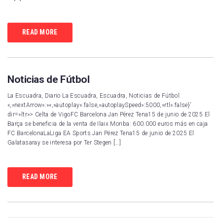
READ MORE
Noticias de Fútbol
La Escuadra, Diario La Escuadra, Escuadra, Noticias de Fútbol
«,»nextArrow»:»«,»autoplay»:false,»autoplaySpeed»:5000,»rtl»:false}’
dir=»ltr»> Celta de VigoFC Barcelona Jan Pérez Tena15 de junio de 2025 El
Barça se beneficia de la venta de Ilaix Moriba: 600.000 euros más en caja
FC BarcelonaLaLiga EA Sports Jan Pérez Tena15 de junio de 2025 El
Galatasaray se interesa por Ter Stegen […]
READ MORE