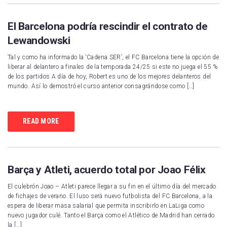
El Barcelona podría rescindir el contrato de
Lewandowski
Tal y como ha informado la ‘Cadena SER’, el FC Barcelona tiene la opción de
liberar al delantero a finales de la temporada 24/25 si este no juega el 55 %
de los partidos A día de hoy, Robert es uno de los mejores delanteros del
mundo. Así lo demostró el curso anterior consagrándose como […]
READ MORE
Barça y Atleti, acuerdo total por Joao Félix
El culebrón Joao – Atleti parece llegar a su fin en el último día del mercado
de fichajes de verano. El luso será nuevo futbolista del FC Barcelona, a la
espera de liberar masa salarial que permita inscribirlo en LaLiga como
nuevo jugador culé. Tanto el Barça como el Atlético de Madrid han cerrado
la […]