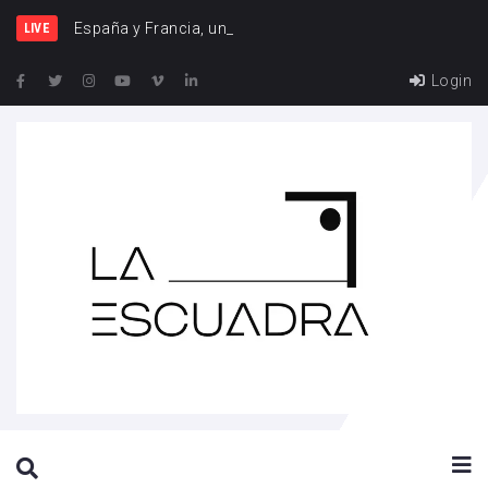
España y Francia, una rivalid
LIVE
Login
SEARCH THIS WEBSITE