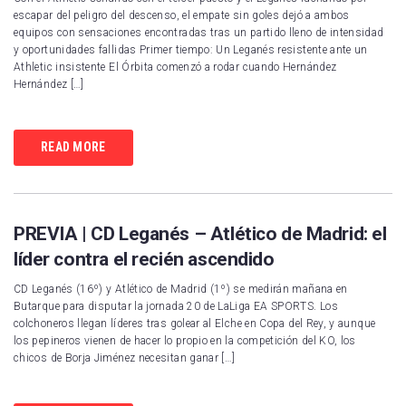
escapar del peligro del descenso, el empate sin goles dejó a ambos
equipos con sensaciones encontradas tras un partido lleno de intensidad
y oportunidades fallidas Primer tiempo: Un Leganés resistente ante un
Athletic insistente El Órbita comenzó a rodar cuando Hernández
Hernández […]
READ MORE
PREVIA | CD Leganés – Atlético de Madrid: el
líder contra el recién ascendido
CD Leganés (16º) y Atlético de Madrid (1º) se medirán mañana en
Butarque para disputar la jornada 20 de LaLiga EA SPORTS. Los
colchoneros llegan líderes tras golear al Elche en Copa del Rey, y aunque
los pepineros vienen de hacer lo propio en la competición del KO, los
chicos de Borja Jiménez necesitan ganar […]